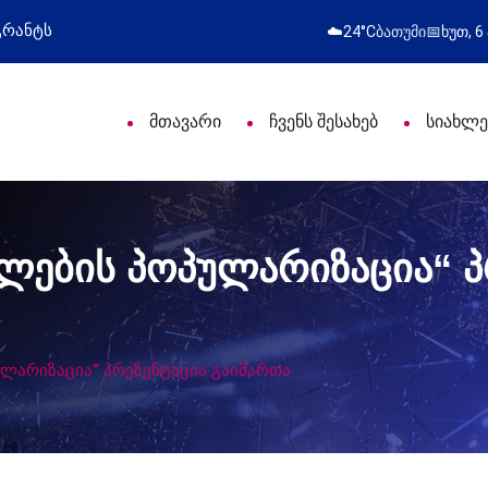
ბს პროფესიული დღე მიულოცა
წარმატებული გ
☁️
24°C
ბათუმი
📅
ხუთ, 6
მთავარი
ჩვენს შესახებ
სიახლე
ლების პოპულარიზაცია“ პ
ლარიზაცია“ პრეზენტაცია გაიმართა