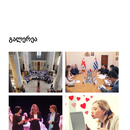
გალერეა