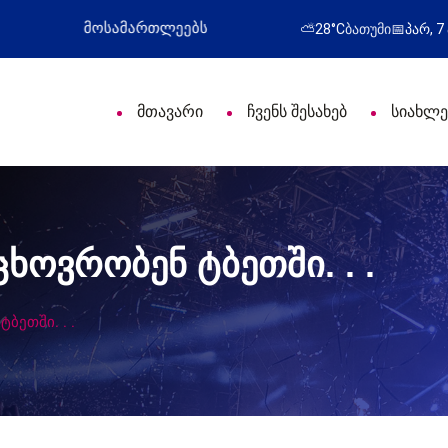
ი დღე მიულოცა
წარმატებული გამოსვლა
⛅
28°C
ბათუმი
📅
პარ, 7
მთავარი
ჩვენს შესახებ
სიახლე
ცხოვრობენ ტბეთში. . .
ბეთში. . .