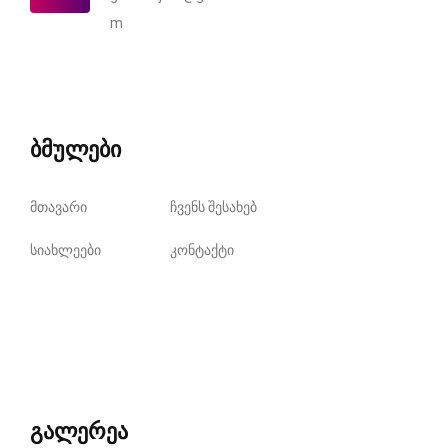
m
ბმულები
მთავარი
ჩვენს შესახებ
სიახლეები
კონტაქტი
გალერეა