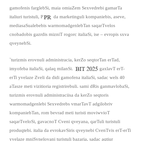
gamofenis farglebSi, maia omiaZem Sexvedrebi gamarTa
italiuri turistuli, P
da marketinguli kompaniebis, aseve,
mediasaSualebebis warmomadgenlebTan saqarTvelos
cnobadobis gazrdis mizniT rogorc italiaSi, ise – evropis sxva
qveynebSi.
`turizmis erovnuli administracia, kerZo seqtorTan erTad,
imyofeba italiaSi, qalaq milanSi.
gaxlavT erT-
erTi yvelaze Zveli da didi gamofena italiaSi, sadac wels 40
aTasze meti vizitioria registrirebuli. sami dRis ganmavlobaSi,
turizmis erovnuli administraciisa da kerZo seqtoris
warmomadgenlebi Sexvedrebs vmarTavT adgilobriv
kompaniebTan, rom bevrad meti turisti moviwvioT
saqarTveloSi, gavacnoT Cveni qveyana, qarTuli turistuli
produqtebi. italia da evrokavSiris qveynebi CvenTvis erT-erTi
yvelaze mniSvnelovani turistuli bazaria, sadac aqtiur