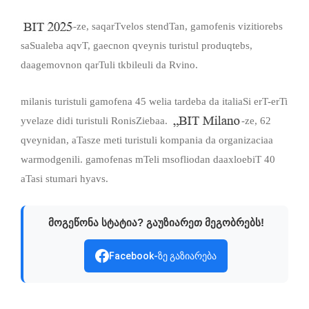
-ze, saqarTvelos stendTan, gamofenis vizitiorebs
saSualeba aqvT, gaecnon qveynis turistul produqtebs,
daagemovnon qarTuli tkbileuli da Rvino.
milanis turistuli gamofena 45 welia tardeba da italiaSi erT-erTi
yvelaze didi turistuli RonisZiebaa.
-ze, 62
qveynidan, aTasze meti turistuli kompania da organizaciaa
warmodgenili. gamofenas mTeli msofliodan daaxloebiT 40
aTasi stumari hyavs.
მოგეწონა სტატია? გაუზიარეთ მეგობრებს!
Facebook-ზე გაზიარება