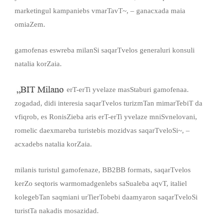
marketingul kampaniebs vmarTavT~, – ganacxada maia
omiaZem.
gamofenas eswreba milanSi saqarTvelos generaluri konsuli
natalia korZaia.
erT-erTi yvelaze masStaburi gamofenaa.
zogadad, didi interesia saqarTvelos turizmTan mimarTebiT da
vfiqrob, es RonisZieba aris erT-erTi yvelaze mniSvnelovani,
romelic daexmareba turistebis mozidvas saqarTveloSi~, –
acxadebs natalia korZaia.
milanis turistul gamofenaze, ВB2BВ formats, saqarTvelos
kerZo seqtoris warmomadgenlebs saSualeba aqvT, italiel
kolegebTan saqmiani urTierTobebi daamyaron saqarTveloSi
turistTa nakadis mosazidad.