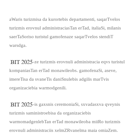
aWaris turizmisa da kurortebis departamenti, saqarTvelos
turizmis erovnul administraciasTan erTad, italiaSi, milanis
saerTaSoriso turistul gamofenaze saqarTvelos stendiT
warsdga.
-ze turizmis erovnuli administracia eqvs turistul
kompaniasTan erTad monawileobs. gamofenaSi, aseve,
imereTisa da svaneTis daniSnulebis adgilis marTvis
organizaciebia warmodgenili.
-is gaxsnis ceremoniaSi, sxvadasxva qveynis
turizmis saministroebisa da organizaciebis
warmomadgenlebTan erTad monawileoba miiRo turizmis
erovnuli administraciis xelmZRvanelma maia omiaZem.