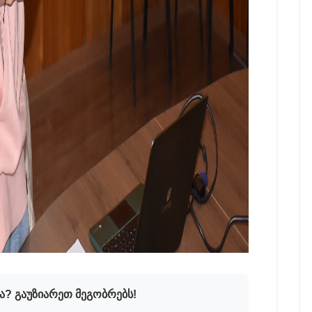
ა? გაუზიარეთ მეგობრებს!