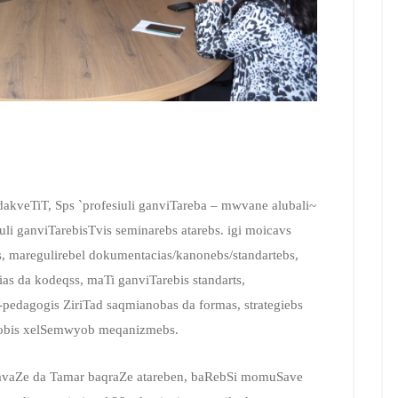
dakveTiT, Sps `profesiuli ganviTareba – mwvane alubali~
i ganviTarebisTvis seminarebs atarebs. igi moicavs
s, maregulirebel dokumentacias/kanonebs/standartebs,
ias da kodeqss, maTi ganviTarebis standarts,
edagogis ZiriTad saqmianobas da formas, strategiebs
ulobis xelSemwyob meqanizmebs.
jijavaZe da Tamar baqraZe atareben, baRebSi momuSave