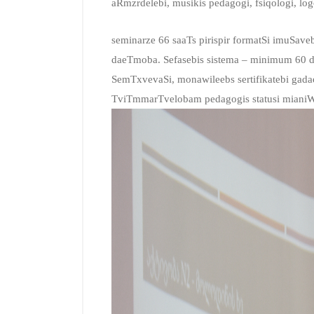
aRmzrdelebi, musikis pedagogi, fsiqologi, lo
seminarze 66 saaTs pirispir formatSi imuSave
daeTmoba. Sefasebis sistema – minimum 60 d
SemTxvevaSi, monawileebs sertifikatebi gada
TviTmmarTvelobam pedagogis statusi mianiW