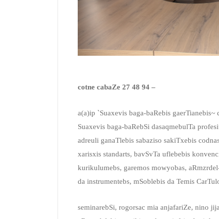
cotne cabaZe 27 48 94 –
a(a)ip `Suaxevis baga-baRebis gaerTianebis~ 
Suaxevis baga-baRebSi dasaqmebulTa profesiul
adreuli ganaTlebis sabaziso sakiTxebis codna
xarisxis standarts, bavSvTa uflebebis konvenc
kurikulumebs, garemos mowyobas, aRmzrdel-p
da instrumentebs, mSoblebis da Temis CarT
seminarebSi, rogorsac mia anjafariZe, nino 