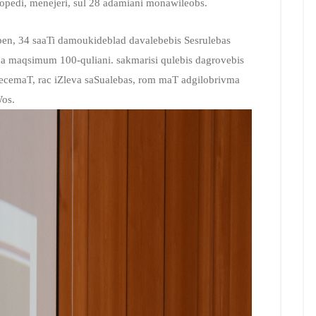
gopedi, menejeri, sul 28 adamiani monawileobs.
ben, 34 saaTi damoukideblad davalebebis Sesrulebas
a maqsimum 100-quliani. sakmarisi qulebis dagrovebis
ecemaT, rac iZleva saSualebas, rom maT adgilobrivma
os.