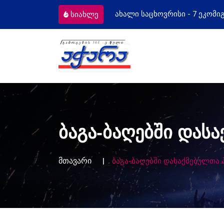
ომიგრანტს
მოსამართლეებს პროფესიუ
სიახლე
ბაგა-ბაღებში დას
მთავარი
ბაგა-ბაღებში დასაქმებულთა