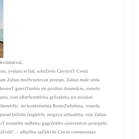
 kvaldakval,
ias, yvelani erTad, safuZvels CavuyriT Cveni
 am Zalian mniSvnelovan proeqts. Zalian male unda
runoT ganviTarebis im pozitiur dinamikas, romelic
ania, rom aRmSenebloba grZeldeba ara mxolod
litetebSic. im konkretulma RonisZiebebma, romelic
turad brZolis farglebSi, mogvca saSualeba, rom Zalian
turistebis miReba, gagrZeldes sainvesticio proeqtebi
uZveli“, – aRniSna saZirkvlis Cayris ceremoniaze