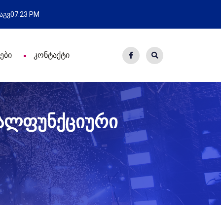
ი - 7 ეკომიგრანტს
მოსამართლეებს პ
 აგვ
07:23 PM
ები
კონტაქტი
ავალფუნქციური