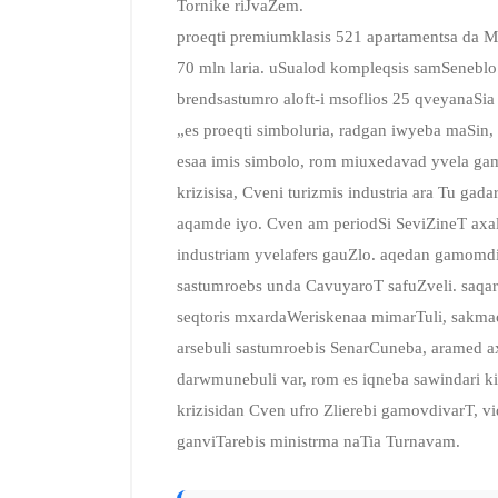
Tornike riJvaZem.
proeqti premiumklasis 521 apartamentsa da M1
70 mln laria. uSualod kompleqsis samSeneb
brendsastumro
aloft-i msoflios 25 qveyanaSi
„es proeqti simboluria, radgan iwyeba maSin,
esaa imis simbolo, rom miuxedavad yvela ga
krizisisa, Cveni turizmis industria ara Tu gad
aqamde iyo. Cven am periodSi SeviZineT axali
industriam yvelafers gauZlo. aqedan gamomdi
sastumroebs unda CavuyaroT safuZveli. saqarTv
seqtoris mxardaWeriskenaa mimarTuli, sakmao
arsebuli sastumroebis SenarCuneba, aramed 
darwmunebuli var, rom es iqneba sawindari kide
krizisidan Cven ufro Zlierebi gamovdivarT, 
ganviTarebis ministrma naTia Turnavam.