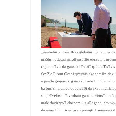
,,simboluria, rom dRes globaluri gamowvevis
maSin, rodesac mTeli msoflio ebrZvis pandem
regionisTvis da gansakuTrebiT qobuleTisTvis
SevZloT, rom Cveni qveynis ekonomika davub
aqamde gvqonda. gansakuTrebiT mniSvnelov
baTumSi, aramed qobuleTSi da sxva municipa
saqarTvelos mTavrobam gaatara virusTan efeq
male daviwyoT ekonomikis aRdgena, daviwyoT 
da araerT mniSvnelovan proeqts Caeyaros saf