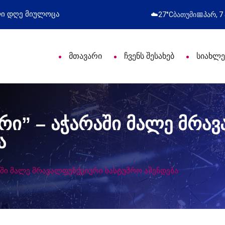
 გამოსვლა
ახალი საცხოვრის
☁️
27°C
ბათუმი
📅
პარ, 7
მთავარი
ჩვენს შესახებ
სიახლე
ძირი” – აჭარაში მალე მრ
ა
არაში მალე მრავალფუნქციური სასტუმრო აშენდება