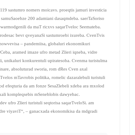
19 sastumro nomers moicavs. proeqtis jamuri investicia
lo samuSaoebze 200 adamiani dasaqmdeba.
saerTaSoriso
a warmodgenili da maT ricxvs saqarTveloc Seemateba.
 rodesac bevr qveyanaSi sastumroebi ixureba. CvenTvis
mowvevisa – pandemiisa, globaluri ekonomikuri
arCeba, aramed imaze ufro metad Zlieri iqneba, vidre
, unikaluri konkurentuli upiratesoba. Cvenma turistulma
nare, absoluturad sworia, rom dRes Cven axal
elos mTavrobis politika, romelic dazaralebuli turistuli
d efeqturia da am fonze SesaZlebeli xdeba ara mxolod
axali kompleqsebis mSeneblobis dawyebac.
v ufro Zlieri turistuli seqtorisa saqarTveloSi. am
vidre viyaviT“, – ganacxada ekonomikisa da mdgradi