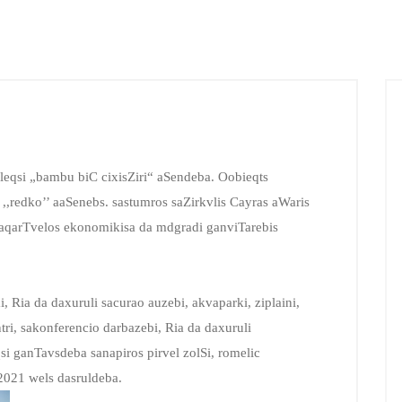
eqsi „bambu biC cixisZiri“ aSendeba. Oobieqts
 ,,redko’’ aaSenebs. sastumros saZirkvlis Cayras aWaris
aqarTvelos ekonomikisa da mdgradi ganviTarebis
 Ria da daxuruli sacurao auzebi, akvaparki, ziplaini,
ri, sakonferencio darbazebi, Ria da daxuruli
si ganTavsdeba sanapiros pirvel zolSi, romelic
2021 wels dasruldeba.