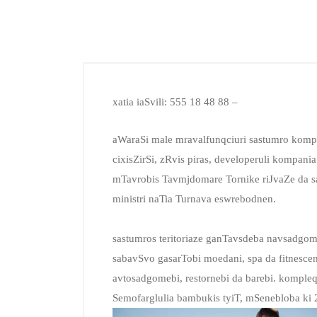
xatia iaSvili: 555 18 48 88 –
aWaraSi male mravalfunqciuri sastumro kompl
cixisZirSi, zRvis piras, developeruli kompania
mTavrobis Tavmjdomare Tornike riJvaZe da s
ministri naTia Turnava eswrebodnen.
sastumros teritoriaze ganTavsdeba navsadgomi,
sabavSvo gasarTobi moedani, spa da fitnescent
avtosadgomebi, restornebi da barebi. kompleq
Semofarglulia bambukis tyiT, mSenebloba ki 