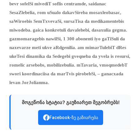
bevr sofelSi mivediT soflis centramde, saidanac
SesaZlebelia, rom uSualo
dakavSireba
mosaxleobas
ac
,
saWiroebis SemTxvevaSi
,
sursaTisa da medikamentebis
miwodeba
.
gaica konkretuli davalebebi, dasaxulia gegma.
gazmomaragebis nawilSi, 1 300 abonenti iyo gaTiSuli da
naxevarze meti ukve aRdgenilia. am mimarTulebiT dRes
ukeTesi dinamika da Sedegebi gveqneba da yvela is resursi,
romelic arsebobs
,
mobilizebulia. mTavaria, vmoqmedebT
swori koordinaciisa da marTvis pirobebSi, – ganacxada
levan JorJolianma.
მოგეწონა სტატია? გაუზიარეთ მეგობრებს!
Facebook-ზე გაზიარება