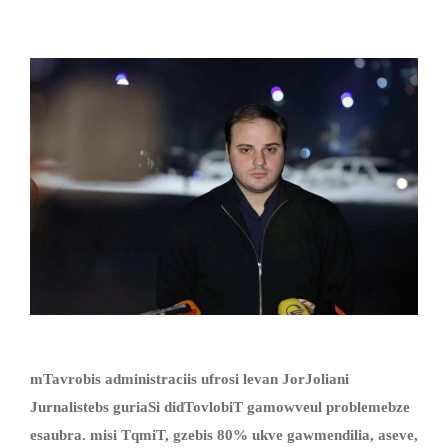
mTavrobis administraciis ufros
i
levan JorJolian
i
Jurnalistebs guriaSi didTovlobiT gamowveul problemebze
esaubra. misi TqmiT
,
gzebis 80% ukve gawmendilia, aseve,