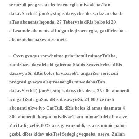
seriozuli progresia eleqtroenergiis miwodebasTan
dakavSirebiT. jamSi, stiqiis dawyebis dros, dazianeba 35
aTas abonents hqonda, 27 Tebervals dRis bolos ki 29
aTasamde abonents aRudga eleqtroenergia, gazificireba
–
abonentebis naxevarze mets.
–
Cven gvaqvs ramdenime prioritetuli mimarTuleba,
rom
lebzec
davalebebi gaicema Stabis Sexvedrebze dRis
dasawyisSi
,
dRis bolos
ki
vibarebT angariSs. seriozuli
progresi gvaqvs eleqtroenergiis miwodebasTan
dakavSirebiT, jamSi, stiqiis dawyebis dros, 35 000 abonenti
iyo gaTiSuli. guSin, dRis dasawyisSi, 24 000-ze meti
abonenti ukve iyo CarTuli, dRis bolos ki amas daemata 4
800 abonenti. kargad mivdivarT am mimarTulebiT. aseve,
ZiriTadi gzebis 80% aris gawmendili, es aris municipaluri
gzebi. dRes kidev ukeTesi Sedegi gveqneba. aseve, Zalian