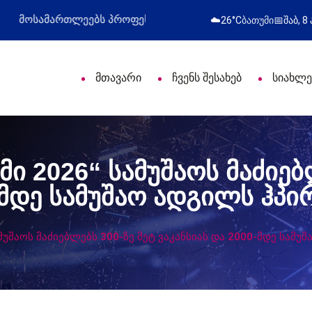
ლი დღე მიულოცა
წარმატებული გამოსვლა
☁️
26°C
ბათუმი
📅
შაბ, 8
მთავარი
ჩვენს შესახებ
სიახლე
ი 2026“ სამუშაოს მაძიებ
-მდე სამუშაო ადგილს ჰპი
მუშაოს მაძიებლებს 300-ზე მეტ ვაკანსიას და 2000-მდე სამუ