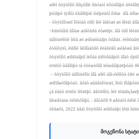
æîëì õòÿïóîòì ìïìïçéâîë íïùòäòì ëôòúîåþò úõëâîë
þòíåþò ïÿïîòì èàïâîëþïè ìòèþëäóî ôïìïæ ­ åîà äïîïæ
­- õòÿïóîòæïí îóìóäò öïîò îëè ãïâòæï æï ìêëäï áïîà
÷ëäüòïíàïí åîàïæ æïâòùñå èóøïëþï. åîà õïíì ìêëä
üåîòüëîòïè ìïõå æï æïíòøíóäåþï òúâïäï. èëìïõäåëþ
èòåíòÿëì, èïãîïè ìïèïîàäòïíò èëàõëâíï æéåèæå ãïó
õòÿïóîòì æïìïõäåþïì ìëôåä üïêòûååþòì åîàò óþïíò
ëöïõòì ùåâîåþò ïá èòèæòíïîå ïéèøåíåþäëþòàò ðîë
­ – õòÿïóîòì üåîòüëîòï åîà æîëì áâï-­éëîéòà òñë æ
æïêïâøòîåþóäò. ãóäò øåãâüêòëæï, îëúï ïîìåþóäò è
çå èåüò ëöïõò ìïõäëþì. ãâòõïîòï, îëè ïõïäãïçîæëþ
íïèæâòäïæ òèìïõóîåþì, ­- ãâòàõîï 9 øâòäòì èïèïè í
òèåæòï, 2022 ùåäì õòÿïóîòì æïìïõäåþï ïõïä ìüïüó
მოგეწონა სტატი