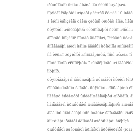
ìðåúòïäóîò ìïøâòì ãïîåøå âåî èëòðïüòýåþæò.
ìïþÿëàï êïâøòîòì æïøäòì øåèæåã êòæåâ 10 ùåäò 
1 èïòìì èåìïçéâîå öåèïä çëòûåì ðïüòâò åîãë, ìïèù
õòÿïóîòì æïìïõäåþïøò ëêóðïíüåþòì ñëôíï æïìîóäæ
áïîàóäò ìïìïçéâîë íïùòäò ãïíàïâìæï, îëèåäòú îïèæ
áïîàâåäåþì äïèòì ùåìïæ ãâåáúï ùòíïðïîàï æïíïüëâïî
ïìå èëõæï õòÿïóîòì æïìïõäåþïøòú, îïìïú æòæïæ 
íïúòëíïäóîò èëûîïëþòì» ïæãòäëþîòâò æï îåãòëíóäò
ìïóþïîò.
õòÿïóîåäåþì ïî ïâòùñæåþïà øóïõåâòì îïòëíòì (èïø
èïèóäòøâòäóîò éâïùäò. õòÿïóîòì æïìïõäåþïøò èïü
ìïáèåøò èïìèåæòòì ùïîèëèïæãåíäåþòú æïòõèïîï. â
ìïáïîàâåäëì ìïðïüîòïîáëì æïáâåèæåþïîåþïøò ãïæï
åîàãâïîò ãïãîûåäåþï òñë ìîóäòïæ ìïáïîàâåäëì êïàë
ãïí÷òíåþï ìõïäàòì åðïîáòòì æïôóûíåþòì àïëþïçå.
ðïüîòïîáòì æï ìõïäàòì åðïîáòòì åðòìêëðëìòì (ïõä