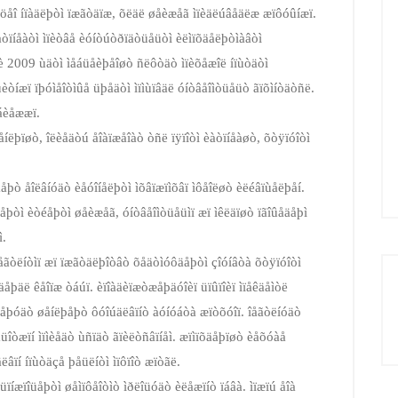
 öåî íïàäëþòì ïæãòäïæ, õëäë øåèæåã ìïèäëúâåäëæ æïôóûíæï.
èàòïíåàòì ìïèòâå èóíòúòðïäòüåüòì èëìïõäåëþòìàâòì
ëè 2009 ùäòì ìåáüåèþåîøò ñëôòäò ìïèõåæîë íïùòäòì
 ùèòíæï ïþóìåîòìûå üþåäòì ìïìùïâäë óíòâåîìòüåüò ãïõìíòäòñë.
ëáèåææï.
åíëþïøò, îëèåäòú åîàïæåîàò òñë ïÿïîòì èàòïíåàøò, õòÿïóîòì
äåþò åîëâíóäò èåóîíåëþòì ìõâïæïìõâï ìôåîëøò èëéâïùåëþåí.
äåþòì èòéåþòì øåèæåã, óíòâåîìòüåüìï æï ìêëäïøò ïãîûåäåþì
ì.
îåãòëíòìï æï ïæãòäëþîòâò õåäòìóôäåþòì çîóíâòà õòÿïóîòì
ïàäåþäë êåîïæ òáúï. èïîàäèïæòæåþäóîèï üïûïîèï ìïåêäåìòë
 ïîìåþóäò øåíëþåþò ôóîúäëâïíò àóíóáòà æïòõóîï. îåãòëíóäò
òæïí ìïìèåäò ùñïäò ãïèëòñâïíåì. æïìïõäåþïøò èåõóàå
ëâïí íïùòäçå þåüëíòì ìïôïîò æïòãë.
üïíæïîüåþòì øåìïôåîòìò ìðëîüóäò èëåæïíò ïáâà. ìïæïú åîà