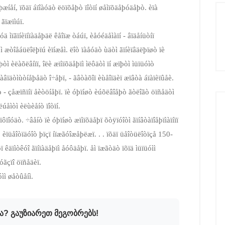
þæíåí, ïõäï áïîàóäò ëöïõåþò ïîòïí øåìïõäåþóäåþò. èïà
 ãïæïìúï.
óä ìïãïíèïíïàäåþäë êåîïæ òáúï, èåóéäåìàïí -­ âïäåíüòíï
òì æòîåáüëîëþïú èïíæåì. ëîò ïàåóäò ùäòì ãïíèïâäëþïøò ïè
òì èëàõëâíïï, îëè æïìïõäåþïì ìëôäòì ïí æïþòì ìüïüóìò
àâïäòìùòíåþåäò î÷åþï, ­- ãâòàõîï èùåîïäèï æïâòà áïàïèïûåè.
 -­ çåæïñïíï åèòöíåþï. ïè óþïíøò èúõëâîåþò ãòëîãò öïñåäòì
úåìòì èëùèåíò ïîòïí.
ïôïîóäò. ÷âåíò ïè óþïíøò æïìïõäåþï õòÿïóîòì ãïíâòàïîåþïìàïíïï
ïüåîòïäóîò þïçï íïæãóîæåþëæï. . . ïõäï üåîòüëîòïçå 150­-
ï êäïìòêóî ãïíïàäåþïì åóôäåþï. åì ïæãòäò ïõïä ìüïüóìì
óãçïî öïñåäèï.
ìì øåòûåíì.
ა? გაუზიარეთ მეგობრებს!