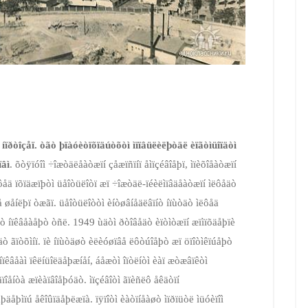
 íïðòîçåï. òãò þïàóèò­ïõïäúòõòì ìïïâüëèëþòäë èïãòìüîïäòì
ïâì
. õòÿïóîì ÷îæòäëåàòæïí çåæïñïíï åìïçéâîåþï, ìïèõîåàòæïí
ôåä ïõïäæïþòì üåîòüëîòï æï ÷îæòäë-­ïéèëìïâäåàòæïí ìëôåäò
 øåíëþï òæãï. üåîòüëîòòì èíòøâíåäëâïíò íïùòäò ìëôåä
åìò íïêâåàåþò òñë. 1949 ùäòì ðòîâåäò èïòìòæïí æïìïõäåþïè
äò ãïòõìíï. ïè íïùòäøò èëèóøïâå ëôòúîåþò æï öïîòìêïúåþò
ëíïêâåàì ïêëíüîëäåþæíåí, áåæòì îïòëíòì èàï æòæâïêòì
îåíòà æïèàïâîåþóäò. ìïçéâîòì ãïèñëô åêäòïí
äåþìïú åêîûïäåþëæïà. ïÿïîòì èàòïíåàøò ìïðïüòë ìüóèïîì