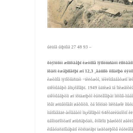
úëüíå úïþïûå 27 48 93 –
õòÿïóîòì æïìïõäåþï èæòíïîå ïÿïîòìùñäòì èïîöâåíï
ïõäëì èæåþïîåëþì æï 12,3 ¸åáüïîò ôïîàëþò óÿòî
èæòíïîå ïÿïîòìùñïäò ÷ïèëóæòì, ïéèëìïâäåàòæïí ìë
üïêòûååþò åìïçéâîåþï. 1949 ùäïèæå ïá îïèæåíòèå
üïêòûååþòìï æï ïõïäæïþòì èúõëâîåþàï ìïõíïâ­-ìïà
ìõâï æïüâòîàâï øåòûòíï. òá îóìóäò ìïèõåæîë íïùò
ìïáïîàâåäë­-àóîáåàòì ìïçéâîåþòì 64­êòäëèåüîòïí è
üåîòüëîòòæïí æïùñåþóäò, êóîëîü þåøóèòì øåèëãï
èïâàóäõäïîàåþàïí èòïõäëåþï ïæãòäëþîòâ èúõëâîåþ