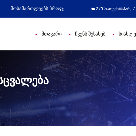
ული დღე მიულოცა
წარმატებული გამოსვლა
☁️
27°C
ბათუმი
📅
პარ, 7
მთავარი
ჩვენს შესახებ
სიახლე
სცვალება