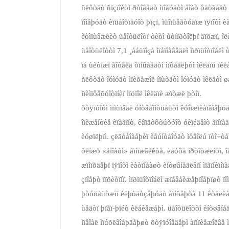
ñëôòäò ñïçïîèòì ðòîâåäò ìïîàóäòì åîàò ôäòãåäò
ïîìåþóäò èïüåîòïäóîò þïçï, ìüîïüåãòóäïæ ïÿïîòì 
èòìïùâæëèò üåîòüëîòï òèòì ùòíïðòîëþï ãïõæï, î
üåîòüëîòòì 7,1 ¸åáüïîçå ìïáïîàâåäëì ìïðïüîòïîáëì
ïá ùèòíæï ãîòãëä õïíûàåäòì ìïõåäëþòì ìêëäïú ïè
ñëôòäò îóìóäò ìïèõåæîë íïùòäòì îóìóäò ìêëäòì ø
ìïèìïôåõóîòïíèï ìïöïîë ìêëäïè æïòæë þòíï.
õòÿïóîòì ìïìùïâäë óíòâåîìòüåüòì êóîìæïèàïâîåþó
îïèæåíòèå èïàãïíò, êâïäòôòúòóîò óèïéäåìò ãïíïà
èóøïëþïì. çëãòåîàåþèï èåúíòåîóäò ìôåîëú ïòî÷òå
ôëíæò «áïîàóì» àïíïæãëèòà, èåóôå ìðòîòæëíòì, 
æïìïõäåþï ïÿïîòì èàòïíåàøò èíòøâíåäëâïí ìïãïíèïí
çïîåþò ïïõèòïíï. ìïðïüîòïîáëì æïáâåèæåþïîåþïøò
þòóöåüòæïí èëþòäòçåþóäò àïíõåþòà 11 êòäëèåüî
ùåäòï þïãï­-þïéò èëáèåæåþì. üåîòüëîòòì èíòøâíåä
ìïåîàë ìïúõëâîåþäåþøò õòÿïóîåäåþì àïíïèåæîëâå ì