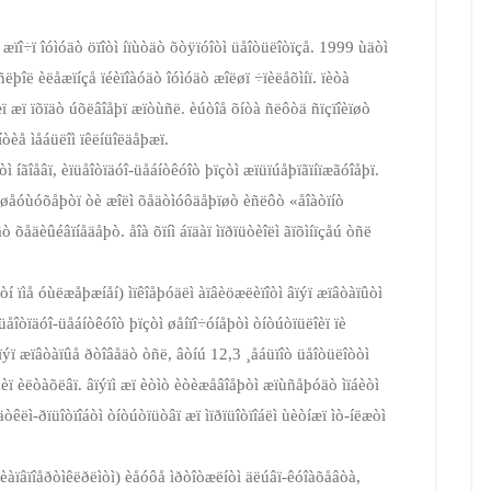
æïî÷ï îóìóäò öïîòì íïùòäò õòÿïóîòì üåîòüëîòïçå. 1999 ùäòì
ñëþîë èëåæïíçå ïéèïîàóäò îóìóäò æîëøï ÷ïèëåõìíï. ïèòà
ï æï ïõïäò úõëâîåþï æïòùñë. èúòîå õíòà ñëôòä ñïçïîèïøò
åíòèå ìåáüëîì ïêëíüîëäåþæï.
òì íãîåâï, èïüåîòïäóî-­üåáíòêóîò þïçòì æïüïúåþï­ãïíïæãóîåþï.
ïî øåóùóõåþòï òè æîëì õåäòìóôäåþïøò èñëôò «åîàòïíò
 õåäèûéâïíåäåþò. åîà õïíì áïäàï ìïðïüòèîëì ãïõìíïçåú òñë
òí ïìå óùëæåþæíåí) ìïêîåþóäëì àïâèöæëèïîòì âïýï æïâòàïûòì
åîòïäóî-­üåáíòêóîò þïçòì øåíïî÷óíåþòì òíòúòïüëîèï ïè
ïýï æïâòàïûå ðòîâåäò òñë, âòíú 12,3 ¸åáüïîò üåîòüëîòòì
úåèï èëòàõëâï. âïýïì æï èòìò èòèæåâîåþòì æïùñåþóäò ìïáèòì
äòêëì-­ðïüîòïîáòì òíòúòïüòâï æï ìïðïüîòïîáëì ùèòíæï ìò-íëæòì
ï èàïâïîåðòìêëðëìòì) èåóôå ìðòîòæëíòì äëúâï-­êóîàõåâòà,