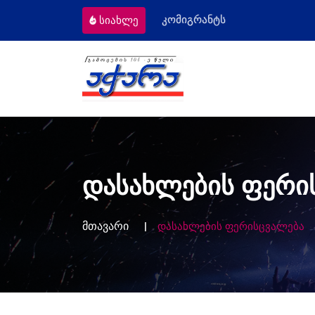
ეკომიგრანტს
მოსამართლეებს პროფესი
სიახლე
დასახლების ფერი
მთავარი
დასახლების ფერისცვალება