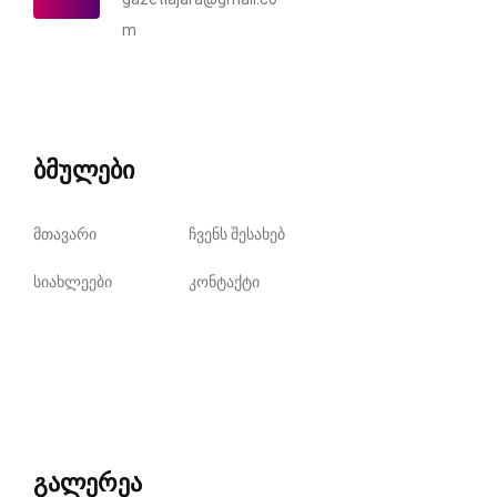
m
ბმულები
მთავარი
ჩვენს შესახებ
სიახლეები
კონტაქტი
გალერეა