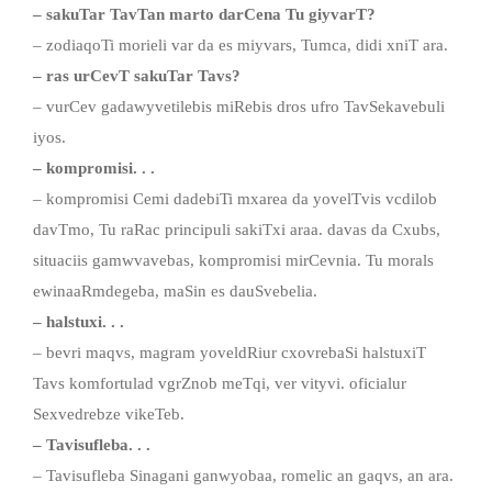
– sakuTar TavTan marto darCena Tu giyvarT?
– zodiaqoTi morieli var da es miyvars, Tumca, didi xniT ara.
– ras urCevT sakuTar Tavs?
– vurCev gadawyvetilebis miRebis dros ufro TavSekavebuli
iyos.
– kompromisi. . .
– kompromisi Cemi dadebiTi mxarea da yovelTvis vcdilob
davTmo, Tu raRac principuli sakiTxi araa. davas da Cxubs,
situaciis gamwvavebas, kompromisi mirCevnia. Tu morals
ewinaaRmdegeba, maSin es dauSvebelia.
– halstuxi. . .
– bevri maqvs, magram yoveldRiur cxovrebaSi halstuxiT
Tavs komfortulad vgrZnob meTqi, ver vityvi. oficialur
Sexvedrebze vikeTeb.
– Tavisufleba. . .
– Tavisufleba Sinagani ganwyobaa, romelic an gaqvs, an ara.