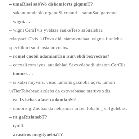
– umaRlesi sabWo diskomforts giqmniT?
– sakanonmdeblo organoSi xmauri – samuSao garemoa.
– wigni. . .
– wigni CemTvis yvelaze saukeTeso saSualebaa
relaqsaciisTvis. kiTxva didi siamovnebaa. wignis furclebis
specifikuri suni msiamovnebs.
– romel cnobil adamianTan isurvebdi Sexvedras?
– cocxali rom iyos, aucileblad Sevxvdebodi uinston CerCils.
– iumori. . .
– is xalxi miyvars, visac iumoris grZnoba aqvs. iumori
urTierTobebsac aiolebs da cxovrebasac martivs xdis.
– ra Tvisebas afaseb adamianSi?
– iumoris grZnobas da nebismier urTierTobaSi _ erTgulebas.
– ra gaRizianebT?
– tyuili.
– arasdros mogityuebiaT?