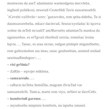
momwons da aseT adamianze warmodgena mecvleba.
ingliseli politikosi, mwerali Cesterfildi Tavis nawarmoebSi
`rCevebi vaJiSvils~ wers: `gaxsovdes, rom qeba-dideba, Tu is
daumsaxurebelia, mkacr dacinvad, Seuracxyofadac ki iqceva
xolme da mTeli sicxadiT amJRavnebs adamianTa manksa da
ugunurebas. es erTgvari ritorikuli xerxia, romelsac ironia
hqvia. . . Tanac, es araa sicrue, radgan pirdapir miganiSnebs,
rom gulisxmoben ara imas, rasac geubnebian, aramed sruliad
sawinaaRmdegos~. . .
– risi geSinia?
– ZaRlis – eqvsjer mikbina.
– samzareulo. . .
– raRacis keTeba SemiZlia, magram iSviaTad var
samzareuloSi. Tumca, marto rom viyo, mSieri ar davrCebi.
– komfortuli garemo. . .
– myudroeba miqmnis komforts, nu iqneba xmauri.