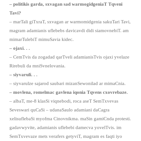
– politikis garda, sxvagan sad warmogidgeniaT Tqveni
Tavi?
– marTali giTxraT, sxvagan ar warmomidgenia sakuTari Tavi,
magram adamianis uflebebs davicavdi didi siamovnebiT. am
mimarTulebiT mimuSavia kidec.
– ojaxi. . .
– CemTvis da zogadad qarTveli adamianisTvis ojaxi yvelaze
Rirebuli da mniSvnelovania.
– siyvaruli. . .
– siyvarulze sajarod saubari mizanSewonilad ar mimaCnia.
– movlena, romelmac gavlena iqonia Tqvens cxovrebaze.
– albaT, me-8 klasSi viqnebodi, roca aseT SemTxvevas
Seveswari quCaSi – udanaSaulo adamiani daCagra
xelisuflebaSi myofma Cinovnikma. maSin gamiCnda protesti.
gadavwyvite, adamianis uflebebi damecva yovelTvis. im
SemTxvevaze mets verafers getyviT, magram es faqti iyo