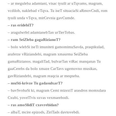
– ar meguleba adamiani, visac tyuili ar uTqvams, magram,
vcdilob, naklebad vTqva. Tu iseT situaciaSi aRmovCndi, rom
tyuili unda vTqva, mirCevnia gavCumde.
– ras eridebiT?
– aragulwrfel adamianebTan urTierTobas.
– ram SeiZleba gagaRizianoT?
– bolo wlebSi iseTi imuniteti gamomimuSavda, praqtikulad,
araferze vRiziandebi, magram xmaurma SeiZleba
gamaRizianos. magaliTad, bulvarTan viRac manqanas Tu
gaaCerebs da bolo xmaze CarTavs ugemovno musikas,
gavRiziandebi, magram reaqcia ar meqneba.
– muSti-krivze Tu gadasulxarT?
– bavSvobaSi ki, magram Cemi mizeziT arasdros momxdara
Cxubi, yovelTvis sxvas vexmarebodi.
– ras amoSlidiT cxovrebidan?
– albaT, mcire epizods, ZiriTads davtovebdi.