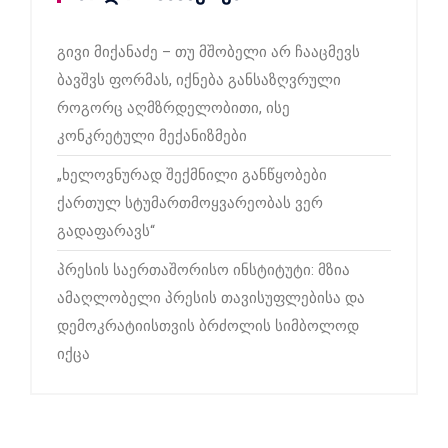
გივი მიქანაძე – თუ მშობელი არ ჩააცმევს
ბავშვს ფორმას, იქნება განსაზღვრული
როგორც აღმზრდელობითი, ისე
კონკრეტული მექანიზმები
„ხელოვნურად შექმნილი განწყობები
ქართულ სტუმართმოყვარეობას ვერ
გადაფარავს“
პრესის საერთაშორისო ინსტიტუტი: მზია
ამაღლობელი პრესის თავისუფლებისა და
დემოკრატიისთვის ბრძოლის სიმბოლოდ
იქცა