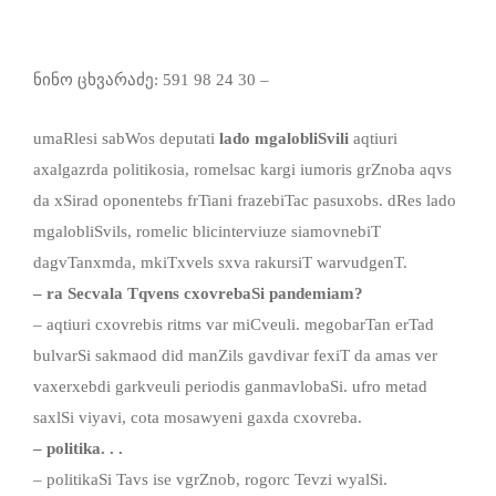
ნინო ცხვარაძე: 591 98 24 30 –
umaRlesi sabWos deputati
lado mgalobliSvili
aqtiuri
axalgazrda politikosia, romelsac kargi iumoris grZnoba aqvs
da xSirad oponentebs frTiani frazebiTac pasuxobs. dRes lado
mgalobliSvils, romelic blicinterviuze siamovnebiT
dagvTanxmda, mkiTxvels sxva rakursiT warvudgenT.
– ra Secvala Tqvens cxovrebaSi pandemiam?
– aqtiuri cxovrebis ritms var miCveuli. megobarTan erTad
bulvarSi sakmaod did manZils gavdivar fexiT da amas ver
vaxerxebdi garkveuli periodis ganmavlobaSi. ufro metad
saxlSi viyavi, cota mosawyeni gaxda cxovreba.
– politika. . .
– politikaSi Tavs ise vgrZnob, rogorc Tevzi wyalSi.