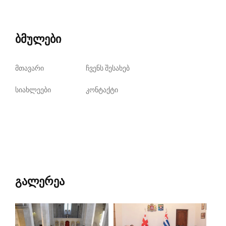
ბმულები
მთავარი
ჩვენს შესახებ
სიახლეები
კონტაქტი
გალერეა