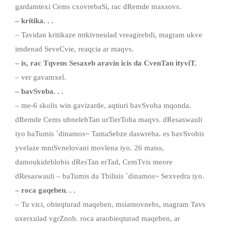
gardamtexi Cems cxovrebaSi, rac dRemde maxsovs.
– kritika. . .
– Tavidan kritikaze mtkivneulad vreagirebdi, magram ukve
imdenad SeveCvie, reaqcia ar maqvs.
– is, rac Tqvens Sesaxeb aravin icis da CvenTan ityviT.
– ver gavamxel.
– bavSvoba. . .
– me-6 skolis win gavizarde, aqtiuri bavSvoba mqonda.
dRemde Cems ubnelebTan urTierToba maqvs. dResaswauli
iyo baTumis `dinamos~ TamaSebze daswreba. es bavSvobis
yvelaze mniSvnelovani movlena iyo. 26 maiss,
damoukideblobis dResTan erTad, CemTvis meore
dResaswauli – baTumis da Tbilisis `dinamos~ Sexvedra iyo.
– roca gaqeben. . .
– Tu vici, obieqturad maqeben, msiamovnebs, magram Tavs
uxerxulad vgrZnob. roca araobieqturad maqeben, ar