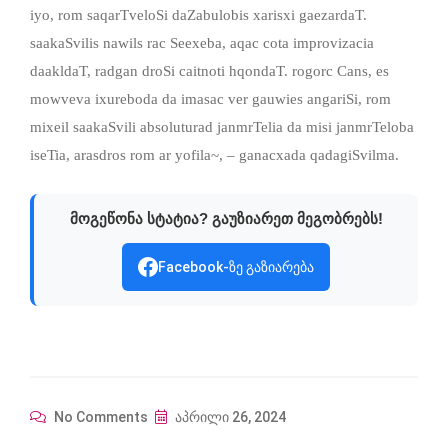
iyo, rom saqarTveloSi daZabulobis xarisxi gaezardaT.
saakaSvilis nawils rac Seexeba, aqac cota improvizacia
daakldaT, radgan droSi caitnoti hqondaT. rogorc Cans, es
mowveva ixureboda da imasac ver gauwies angariSi, rom
mixeil saakaSvili absoluturad janmrTelia da misi janmrTeloba
iseTia, arasdros rom ar yofila~, – ganacxada qadagiSvilma.
მოგეწონა სტატია? გაუზიარეთ მეგობრებს!
Facebook-ზე გაზიარება
No Comments
აპრილი 26, 2024