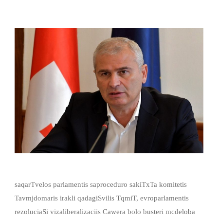
saqarTvelos parlamentis saproceduro sakiTxTa komitetis
Tavmjdomaris irakli qadagiSvilis TqmiT, evroparlamentis
rezoluciaSi vizaliberalizaciis Cawera bolo busteri mcdeloba