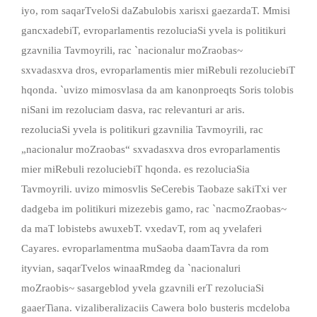
iyo, rom saqarTveloSi daZabulobis xarisxi gaezardaT. Mmisi
gancxadebiT, evroparlamentis rezoluciaSi yvela is politikuri
gzavnilia Tavmoyrili, rac `nacionalur moZraobas~
sxvadasxva dros, evroparlamentis mier miRebuli rezoluciebiT
hqonda. `uvizo mimosvlasa da am kanonproeqts Soris tolobis
niSani im rezoluciam dasva, rac relevanturi ar aris.
rezoluciaSi yvela is politikuri gzavnilia Tavmoyrili, rac
„nacionalur moZraobas“ sxvadasxva dros evroparlamentis
mier miRebuli rezoluciebiT hqonda. es rezoluciaSia
Tavmoyrili. uvizo mimosvlis SeCerebis Taobaze sakiTxi ver
dadgeba im politikuri mizezebis gamo, rac `nacmoZraobas~
da maT lobistebs awuxebT. vxedavT, rom aq yvelaferi
Cayares. evroparlamentma muSaoba daamTavra da rom
ityvian, saqarTvelos winaaRmdeg da `nacionaluri
moZraobis~ sasargeblod yvela gzavnili erT rezoluciaSi
gaaerTiana. vizaliberalizaciis Cawera bolo busteris mcdeloba