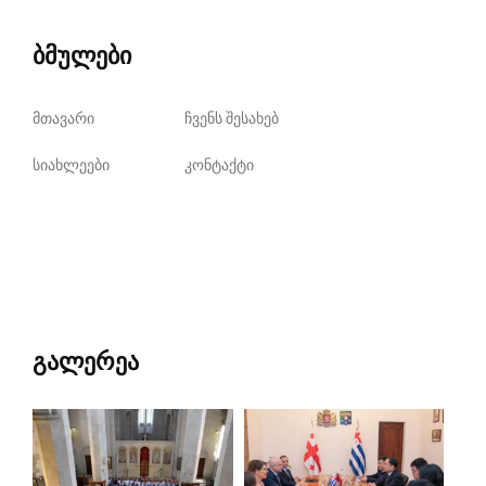
ბმულები
მთავარი
ჩვენს შესახებ
სიახლეები
კონტაქტი
გალერეა