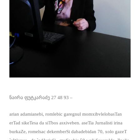
ნაირა ფუტკარაძე 27 48 93 –
arian adamianebi, romlebic garegnul momxibvlelobasTan
erTad sikeTesa da siTbos asxiveben. aseTia Jurnalisti irina
burkaZe, romelsac dekemberSi dabadebidan 70, xolo gazeT