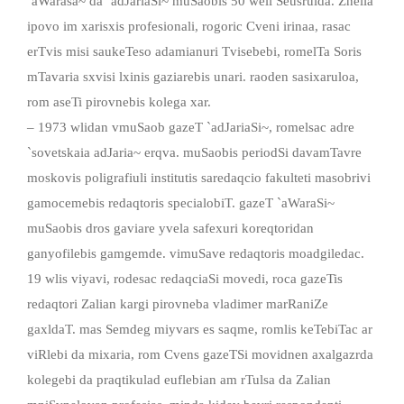
`aWarasa~ da `adJariaSi~ muSaobis 50 weli Seusrulda. Znelia
ipovo im xarisxis profesionali, rogoric Cveni irinaa, rasac
erTvis misi saukeTeso adamianuri Tvisebebi, romelTa Soris
mTavaria sxvisi lxinis gaziarebis unari. raoden sasixaruloa,
rom aseTi pirovnebis kolega xar.
– 1973 wlidan vmuSaob gazeT `adJariaSi~, romelsac adre
`sovetskaia adJaria~ erqva. muSaobis periodSi davamTavre
moskovis poligrafiuli institutis saredaqcio fakulteti masobrivi
gamocemebis redaqtoris specialobiT. gazeT `aWaraSi~
muSaobis dros gaviare yvela safexuri koreqtoridan
ganyofilebis gamgemde. vimuSave redaqtoris moadgiledac.
19 wlis viyavi, rodesac redaqciaSi movedi, roca gazeTis
redaqtori Zalian kargi pirovneba vladimer marRaniZe
gaxldaT. mas Semdeg miyvars es saqme, romlis keTebiTac ar
viRlebi da mixaria, rom Cvens gazeTSi movidnen axalgazrda
kolegebi da praqtikulad euflebian am rTulsa da Zalian