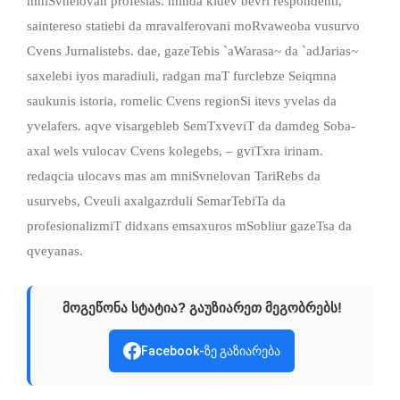
mniSvnelovan profesias. minda kidev bevri respondenti,
saintereso statiebi da mravalferovani moRvaweoba vusurvo
Cvens Jurnalistebs. dae, gazeTebis `aWarasa~ da `adJarias~
saxelebi iyos maradiuli, radgan maT furclebze Seiqmna
saukunis istoria, romelic Cvens regionSi itevs yvelas da
yvelafers. aqve visargebleb SemTxveviT da damdeg Soba-
axal wels vulocav Cvens kolegebs, – gviTxra irinam.
redaqcia ulocavs mas am mniSvnelovan TariRebs da
usurvebs, Cveuli axalgazrduli SemarTebiTa da
profesionalizmiT didxans emsaxuros mSobliur gazeTsa da
qveyanas.
მოგეწონა სტატია? გაუზიარეთ მეგობრებს!
Facebook-ზე გაზიარება