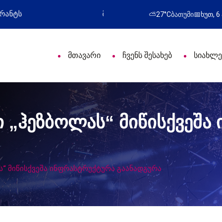
პროფესიული დღე მიულოცა
წარმატებული გამოს
⛅
27°C
ბათუმი
📅
ხუთ, 6
მთავარი
ჩვენს შესახებ
სიახლე
 „ჰეზბოლას“ მიწისქვეშა
“ მიწისქვეშა ინფრასტრუქტურა გაანადგურა