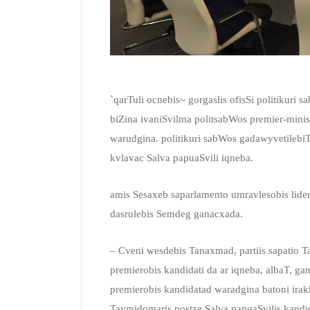
`qarTuli ocnebis~ gorgaslis ofisSi politikuri
biZina ivaniSvilma politsabWos premier-minis
warudgina. politikuri sabWos gadawyvetilebi
kvlavac Salva papuaSvili iqneba.
amis Sesaxeb saparlamento umravlesobis lid
dasrulebis Semdeg ganacxada.
– Cveni wesdebis Tanaxmad, partiis sapatio 
premierobis kandidati da ar iqneba, albaT, ga
premierobis kandidatad waradgina batoni irakl
Tavmjdomaris postze Salva papuaSvilis kan