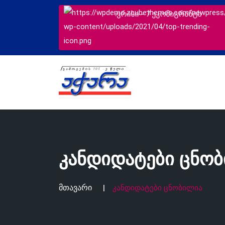
 - 7 ეკომიგრანტს
მოსამართლეებს პრ
კანდიდატები ცნო
მთავარი
კანდიდატები ცნობილია