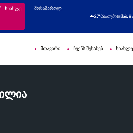
ოფესიული დღე მიულოცა
წარმატებული გამოსვლ
სიახლე
☁️
27°C
ბათუმი
📅
შაბ, 8
მთავარი
ჩვენს შესახებ
სიახლე
ბილია