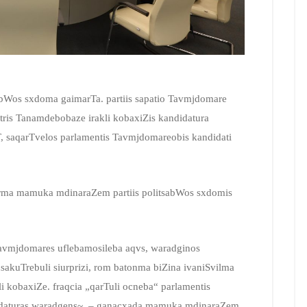
 sabWos sxdoma gaimarTa. partiis sapatio Tavmjdomare
tris Tanamdebobaze irakli kobaxiZis kandidatura
T, saqarTvelos parlamentis Tavmjdomareobis kandidati
erma mamuka mdinaraZem partiis politsabWos sxdomis
Tavmjdomares uflebamosileba aqvs, waradginos
nsakuTrebuli siurprizi, rom batonma biZina ivaniSvilma
i kobaxiZe. fraqcia „qarTuli ocneba“ parlamentis
didaturas waradgens~, – ganacxada mamuka mdinaraZem.