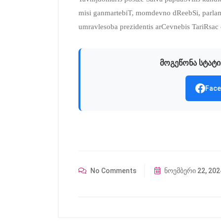
misi ganmartebiT, momdevno dReebSi, parlam
umravlesoba prezidentis arCevnebis TariRsac
მოგეწონა სტატი
Face
No Comments
ნოემბერი 22, 202