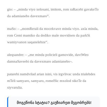
gio: – „minda viyo xelosani, imitom, rom raRacebi gavakeTo
da adamianebs davexmaro“.
maSo: – „momRerali da mocekvave minda viyo. axla minda,
rom Cemi mamiko da dediko male movidnen da parkSi
wamiyvanon saqanelebze“.
aleqsandre: – „me minda policieli gamovide, daviWiro
damnaSaveebi da davexmaro adamianebs~.
patarebi namdvilad arian isini, vis irgvlivac unda trialebdes
mTeli samyaro, samyaro, romelSic mxolod sikeTe da
siyvarulia.
მოგეწონა სტატია? გაუზიარეთ მეგობრებს!