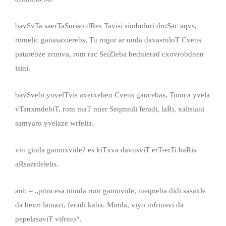
bavSvTa saerTaSoriso dRes Tavisi simboluri droSac aqvs,
romelic ganasaxierebs, Tu rogor ar unda davasruloT Cvens
patarebze zrunva, rom rac SeiZleba bednierad cxovrobdnen
isini.
bavSvebi yovelTvis axerxeben Cvens gaocebas, Tumca yvela
vTanxmdebiT, rom maT mier Seqmnili feradi, laRi, xalisiani
samyaro yvelaze wrfelia.
vin ginda gamoxvide? es kiTxva davusviT erT-erTi baRis
aRsazrdelebs.
ani: – „princesa minda rom gamovide, meqneba didi sasaxle
da bevri lamazi, feradi kaba. Minda, viyo mfrinavi da
pepelasaviT vifrino“.