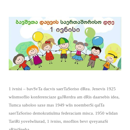
1 ivnisi – bavSvTa dacvis saerTaSoriso dRea. Jenevis 1925
wlismsoflio konferenciaze gaJRerdra am dRis daarsebis idea,
Tumca saboloo saxe mas 1949 wlis noemberSi qalTa
saerTaSoriso demokratiulma federaciam misca. 1950 wlidan
TariRi yovelwliurad, 1 ivniss, msoflios bevr qveyanaSi
aRiniSneba.