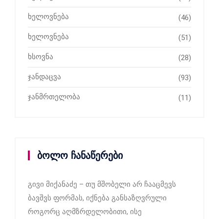
ხელოვნება
(46)
ხელოვნება
(51)
ხსოვნა
(28)
ჯანდაცვა
(93)
ჯანმრთელობა
(11)
ბოლო ჩანაწერები
გივი მიქანაძე – თუ მშობელი არ ჩააცმევს
ბავშვს ფორმას, იქნება განსაზღვრული
როგორც აღმზრდელობითი, ისე