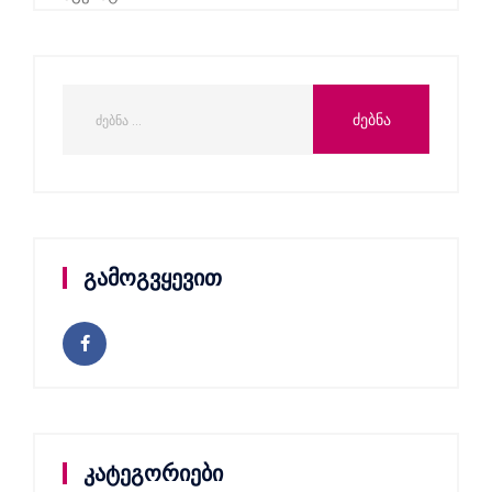
გამოგვყევით
კატეგორიები