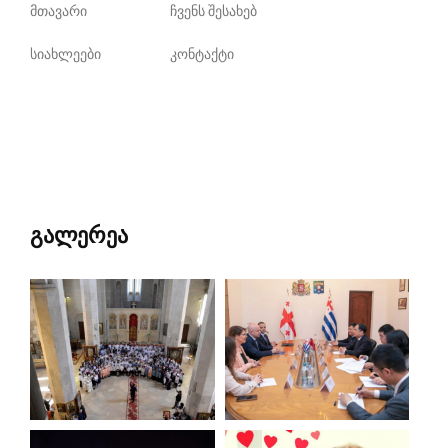
მთავარი
ჩვენს შესახებ
სიახლეები
კონტაქტი
გალერეა