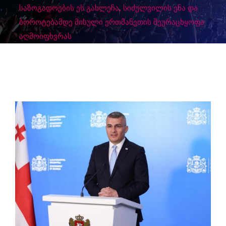
საზოგადოების ეს გახლეჩა, სიძულვილის ენა და
ბოროტებამდე მისული ერთმანეთის შეურაცხყოფა
აღმოიფხვრას