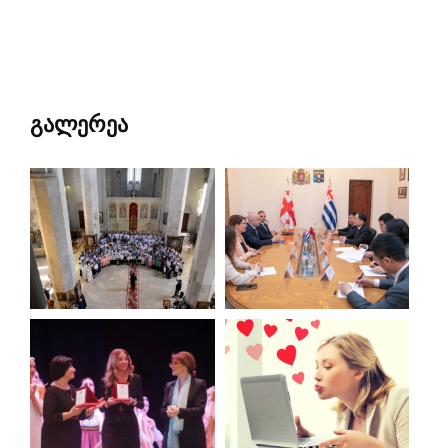
გალერეა