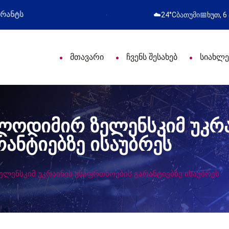
ფესიული დღე მიულოცა
წარმატებული გამოსვლა
☁️
24°C
ბათუმი
📅
ხუთ, 6
მთავარი
ჩვენს შესახებ
სიახლე
ლოდიმირ ზელენსკიმ უკრ
ანტიებზე ისაუბრეს
ლენსკიმ უკრაინის უსაფრთხოების გარანტიებზე ისაუბრეს