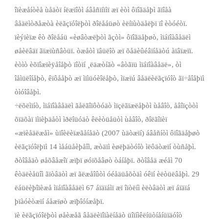
îïèæåíòèå ùåäòï íëæïîòì áâåñïíïìï æï èòì ôïîãäåþì ãïîåà
âåäëìòðåæòà èëãçïóîëþòì ðîëåáüøò èëíïùòäåëþï ïî èòóéòï.
ïèýïèïæ êò ðîëåáü «èøâòæëþòì ãçòì» ôïîãäåþøò, ìïáïîàâåäëì
øåèëâäï ãïæïùñâòüï. òæåòì ïâüëîò æï õåäèûéâïíåäòú àïâïæïï.
èòìò èõïîæïèÿåîåþò ïîòïí ¸ëäæòíãò «âòãïü ìïáïîàâåäë», òì
îåìüëîíåþò, êïôååþò æï ìïìüóèîëåþò, ìïæïú âåäëèëãçïóîò ãï÷åîåþïì
òìóîâåþì.
÷ëõëìïíò, ìïáïîàâåäëì ãåëãîïôòóäò ìïçëãïæëåþòì ùåâîò, åâîïçòòì
õïäõàï ïìïèþäåòì ìðëîüóäò êëèòüåüòì ùåâîò, ðîëãîïèï
«æïèåäëæåì» ùïîèëèïæãåíåäò (2007 ùäòæïí) áâåñíòì ôïîãäåþøò
èëãçïóîëþïì 14 ìåáüåèþåîì, æòäïì èøëþäòóîò ìëôäòæïí òùñåþì.
ðòîâåäò øåõâåæîï æïþï øóïõåâøò òáíåþï. ðòîâåä æéåì 70
êòäëèåüîì ãïòâäòì æï ãëæåîûòì óéåäüåõòäì óêïí èëòüëâåþì. 29
ëáüëèþîïèæå ìïáïîàâåäëì 67 áïäïáìï æï îïòëíì èëòâäòì æï áïäïá
þïàóèòæïí áåæïøò æïþîóíæåþï.
ïè èëãçïóîëþòì øåèæåã âåäëèïîïàëíåäò üîïíìêëíüòíåíüïäóîò