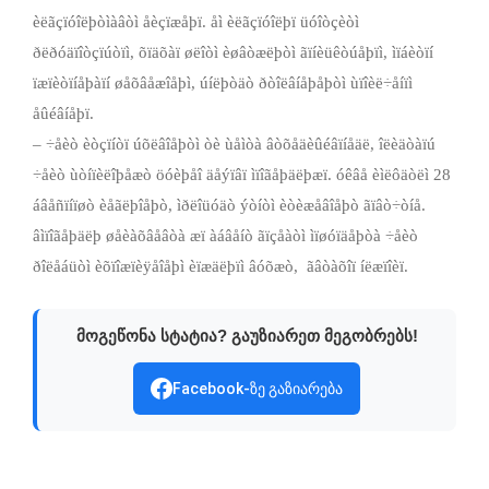
èëãçïóîëþòìàâòì åèçïæåþï. åì èëãçïóîëþï üóîòçèòì
ðëðóäïîòçïúòïì, õïäõàï øëîòì èøâòæëþòì ãïíèüêòúåþïì, ìïáèòïí
ïæïèòïíåþàïí øåõâåæîåþì, úíëþòäò ðòîëâíåþåþòì ùïîèë÷åíïì
åûéâíåþï.
– ÷åèò èòçïíòï úõëâîåþòì òè ùåìòà âòõåäèûéâïíåäë, îëèäòàïú
÷åèò ùòíïèëîþåæò öóèþåî äåýïâï ìïîãåþäëþæï. óêâå èìëôäòëì 28
áâåñïíïøò èåãëþîåþò, ìðëîüóäò ýòíòì èòèæåâîåþò ãïâò÷òíå.
âìïîãåþäëþ øåèàõâåâòà æï àáâåíò ãïçåàòì ìïøóïäåþòà ÷åèò
ðîëåáüòì èõïîæïèÿåîåþì èïæäëþïì âóõæò, ­ ãâòàõîï íëæïîèï.
მოგეწონა სტატია? გაუზიარეთ მეგობრებს!
Facebook-ზე გაზიარება