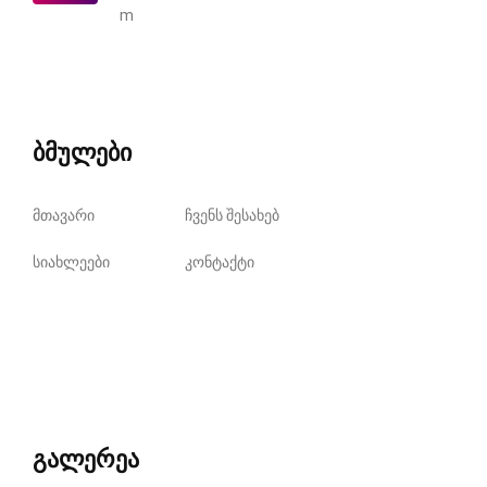
m
ბმულები
მთავარი
ჩვენს შესახებ
სიახლეები
კონტაქტი
გალერეა