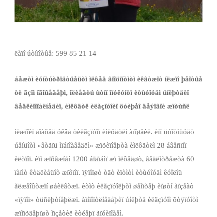
ëàïî úòíïîòûå: 599 85 21 14 –
áåæòì èóíòúòðïäòüåüòì ìëôåä âïîöïíòìòì èêâòæîò íëæïî þåîòûå
òè ãçïì ïãîûåäåþì, îëèåäòú ùòíï ìïóêóíòì èòùóîóäì
úíëþòäèï
âåäëèïîïàëíåäèï, èìëôäòë èëãçïóîèï öóèþåî äåýïâïè æïòùñë
íëæïîèï åîàõåä óêâå òèëãçïóîï èìëôäòëì ãïîøåèë. èïí üóîòìüóäò
úåíüîòì «âòãïü ìïáïîàâåäëì» æïõèïîåþòà èìëôäòëì 28 áâåñïíï
èëòïîï. èïì æïõâæíåí 1200 áïäïáìï æï ìëôåäøò, âåäëìòðåæòà 60
ïàïìò êòäëèåüîò æïôïîï. ïÿïîïøò òãò èïòìòì èòùóîóäì êóîëîü
ãëæåîûòæïí øåèëâòæï. èòìò èëãçïóîëþòì øåìïõåþ èïøòí ãïçåàò
«ïÿïîï» òüñëþòíåþëæï. àïíïîïòëíåäåþèï úíëþòä èëãçïóîì õòÿïóîòì
æïìïõäåþïøò ìïçåòèë èòéåþï ãïóèïîàåì.