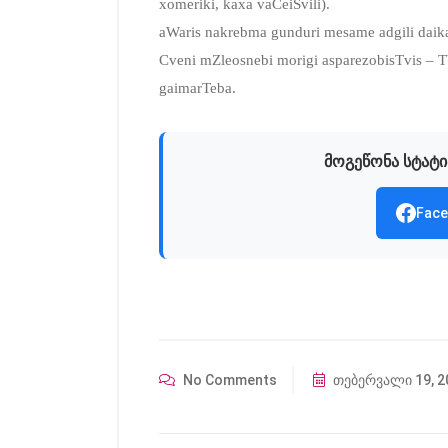
xomeriki, kaxa vaCeiSvili).
aWaris nakrebma gunduri mesame adgili daik
Cveni mZleosnebi morigi asparezobisTvis – Tb
gaimarTeba.
მოგეწონა სტატი
Face
No Comments
თებერვალი 19, 2