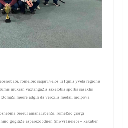
eosnobaSi, romelSic saqarTvelos TiTqmis yvela regionis
mis muxran vaxtangaZis saxelobis sportis sasaxlis
xtomaSi meore adgili da vercxlis medali moipova
osnebma Sereul amanaTrbenSi, romelSic giorgi
i, nino gogitiZe asparezobdnen (mwvrTnelebi – kaxaber