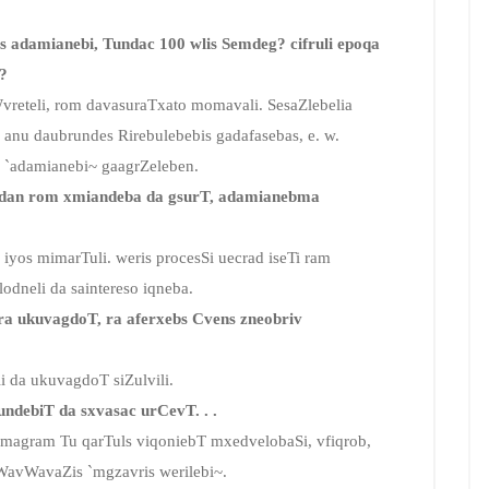
s adamianebi, Tundac 100 wlis Semdeg? cifruli epoqa
?
vreteli, rom davasuraTxato momavali. SesaZlebelia
, anu daubrundes Rirebulebebis gadafasebas, e. w.
i `adamianebi~ gaagrZeleben.
sebidan rom xmiandeba da gsurT, adamianebma
a iyos mimarTuli. weris procesSi uecrad iseTi ram
dneli da saintereso iqneba.
 ra ukuvagdoT, ra aferxebs Cvens zneobriv
i da ukuvagdoT siZulvili.
ndebiT da sxvasac urCevT. . .
i, magram Tu qarTuls viqoniebT mxedvelobaSi, vfiqrob,
WavWavaZis `mgzavris werilebi~.