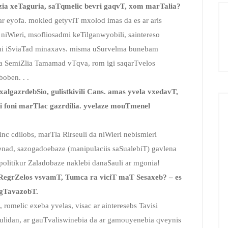
zia xeTaguria, saTqmelic bevri gaqvT, xom marTalia?
r eyofa. mokled getyviT mxolod imas da es ar aris
iWieri, msofliosadmi keTilganwyobili, saintereso
ni iSviaTad minaxavs. misma uSurvelma bunebam
da SemiZlia Tamamad vTqva, rom igi saqarTvelos
oben. . .
algazrdebSio, gulistkivili Cans. amas yvela vxedavT,
i foni marTlac gazrdilia. yvelaze mouTmenel
nc cdilobs, marTla Rirseuli da niWieri nebismieri
nad, sazogadoebaze (manipulaciis saSualebiT) gavlena
olitikur Zaladobaze naklebi danaSauli ar mgonia!
dRegrZelos vsvamT, Tumca ra viciT maT Sesaxeb? – es
 gTavazobT.
 romelic exeba yvelas, visac ar ainteresebs Tavisi
ulidan, ar gauTvaliswinebia da ar gamouyenebia qveynis