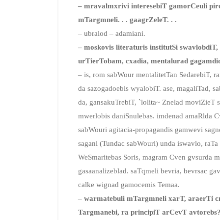
– mravalmxrivi interesebiT gamorCeuli piro
mTargmneli. . . gaagrZeleT. . .
– ubralod – adamiani.
– moskovis literaturis institutSi swavlobdi
urTierTobam, cxadia, mentalurad gagamdidr
– is, rom sabWour mentalitetTan SedarebiT, 
da sazogadoebis wyalobiT. ase, magaliTad, 
da, gansakuTrebiT, `lolita~ Znelad moviZieT
mwerlobis daniSnulebas. imdenad amaRlda C
sabWouri agitacia-propagandis gamwevi sagn
sagani (Tundac sabWouri) unda iswavlo, raT
WeSmaritebas Soris, magram Cven gvsurda me
gasaanalizeblad. saTqmeli bevria, bevrsac g
calke wignad gamocemis Temaa.
– warmatebuli mTargmneli xarT, araerTi c
Targmanebi, ra principiT arCevT avtorebs?