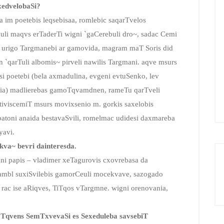
edvelobaSi?
im poetebis leqsebisaa, romlebic saqarTvelos
li maqvs erTaderTi wigni `gaCerebuli dro~, sadac Cemi
b, urigo Targmanebi ar gamovida, magram maT Soris did
`qarTuli albomis~ pirveli nawilis Targmani. aqve msurs
si poetebi (bela axmadulina, evgeni evtuSenko, lev
skaia) madlierebas gamoTqvamdnen, rameTu qarTveli
ativiscemiT msurs movixsenio m. gorkis saxelobis
qalbatoni anaida bestavaSvili, romelmac udidesi daxmareba
yavi.
ekva~ bevri dainteresda.
ni papis – vladimer xeTagurovis cxovrebasa da
ambl suxiSvilebis gamorCeuli mocekvave, sazogado
rac ise aRiqves, TiTqos vTargmne. wigni orenovania,
a – Tqvens SemTxvevaSi es Sexeduleba savsebiT