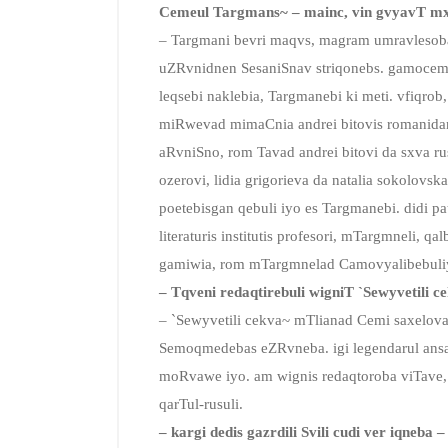
Cemeul Targmans~ – mainc, vin gvyavT mx
– Targmani bevri maqvs, magram umravlesoba 
uZRvnidnen SesaniSnav striqonebs. gamocemu
leqsebi naklebia, Targmanebi ki meti. vfiqro
miRwevad mimaCnia andrei bitovis romanidan 
aRvniSno, rom Tavad andrei bitovi da sxva ru
ozerovi, lidia grigorieva da natalia sokolov
poetebisgan qebuli iyo es Targmanebi. didi p
literaturis institutis profesori, mTargmneli, 
gamiwia, rom mTargmnelad Camovyalibebuli
– Tqveni redaqtirebuli wigniT `Sewyvetili c
– `Sewyvetili cekva~ mTlianad Cemi saxelova
Semoqmedebas eZRvneba. igi legendarul ans
moRvawe iyo. am wignis redaqtoroba viTave, 
qarTul-rusuli.
– kargi dedis gazrdili Svili cudi ver iqneb