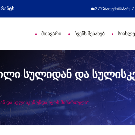
პროფესიული დღე მიულოცა
წარმატებული გამოს
☁️
27°C
ბათუმი
📅
პარ, 7
მთავარი
ჩვენს შესახებ
სიახლე
ვნილი სულიდან და სულისკ
დან და სულისკენ უნდა იყოს მიმართული”