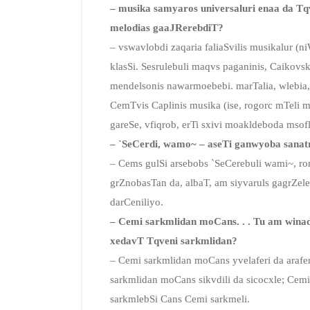
– musika samyaros universaluri enaa da Tqv
melodias gaaJRerebdiT?
– vswavlobdi zaqaria faliaSvilis musikalur (n
klasSi. Sesrulebuli maqvs paganinis, Caikovski
mendelsonis nawarmoebebi. marTalia, wlebia
CemTvis Caplinis musika (ise, rogorc mTeli
gareSe, vfiqrob, erTi sxivi moakldeboda msof
– `SeCerdi, wamo~ – aseTi ganwyoba sanatr
– Cems gulSi arsebobs `SeCerebuli wami~, rom
grZnobasTan da, albaT, am siyvaruls gagrZe
darCeniliyo.
– Cemi sarkmlidan moCans. . . Tu am winad
xedavT Tqveni sarkmlidan?
– Cemi sarkmlidan moCans yvelaferi da araf
sarkmlidan moCans sikvdili da sicocxle; Cem
sarkmlebSi Cans Cemi sarkmeli.