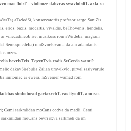
en mas flobT – violinoze dakvras swavlobdiT. axla ra
iWierTa) aTwledSi, konservatoriis profesor sergo SaniZis
s, erios, baxis, mocartis, vivaldis, beThovenis, hendelis,
, ar vmecadineob ise, musikoss rom sWirdeba, magram
 misi Semoqmedeba) mniSvnelovania da am adamianis
lios mzes.
elia bevrisTvis. TqvenTvis rodis SeCerda wami?
elic dakavSirebulia Zalian umwikvlo, pirvel sasiyvarulo
leba imitomac ar ewera, mSvenier wamad rom
adebas simbolurad gaviazrebT, ras ityodiT, anu ras
eri; Cemi sarkmlidan moCans codva da madli; Cemi
i sarkmlidan moCans bevri sxva sarkmeli da im