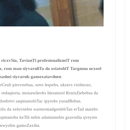
 ricxvSia, TavianTi profesionalizmiT rom
, rom man siyvaruliTa da ostatobiT Targmna ucxoel
elosadmi siyvaruls gamoxatavdnen
rCeuli pirovnebaa, wers leqsebs, ukravs violinoze,
 redaqtoria, monawileobs literaturul RonisZiebebsa da
doebrivi saqmianobiTac ipyrobs yuradRebas.
mrobs da xelovnebis warmomadgenlebTan erTad atarebs
qmianoba keTili nebis adamianebis gzavnilia qveynis
anwyobis gamoZaxilia.