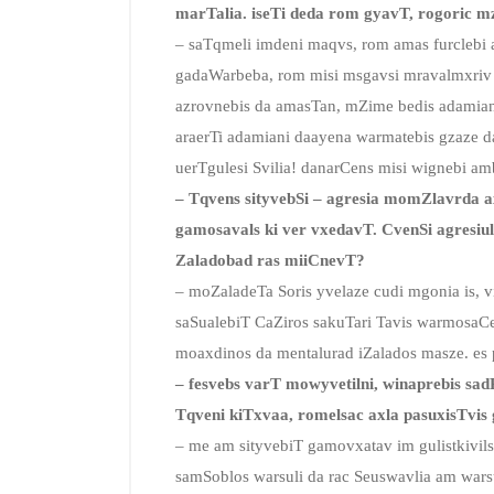
marTalia. iseTi deda rom gyavT, rogoric m
– saTqmeli imdeni maqvs, rom amas furclebi a
gadaWarbeba, rom misi msgavsi mravalmxriv n
azrovnebis da amasTan, mZime bedis adamia
araerTi adamiani daayena warmatebis gzaze 
uerTgulesi Svilia! danarCens misi wignebi amb
– Tqvens sityvebSi – agresia momZlavrda ax
gamosavals ki ver vxedavT. CvenSi agresiul
Zaladobad ras miiCnevT?
– moZaladeTa Soris yvelaze cudi mgonia is, vi
saSualebiT CaZiros sakuTari Tavis warmosaCe
moaxdinos da mentalurad iZalados masze. es p
– fesvebs varT mowyvetilni, winaprebis sa
Tqveni kiTxvaa, romelsac axla pasuxisTvis
– me am sityvebiT gamovxatav im gulistkivils,
samSoblos warsuli da rac Seuswavlia am wars