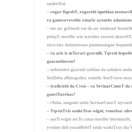
sasikeTod.
– rogor fiqrobT, rogorebi iqnebian momavli
ra gamowvevebis winaSe ayenebs adamians
– me arc grZneuli var da arc imdenad SorsmW
piriqiT, msoflio win wavides swored ukusvliT
sicocxles dedamiwaze plastmasisgan Seqmnil
– ra aris is mTavari gzavnili, Tqveni leq
gaacnobieron?
– nebismieri gzavnili sulidan da sulisken und
SeiZleba aRmogxdes, romelic SenTvisve moulo
– tradiciebi da Cven – ra SevinarCunoT da
ganviTarebas?
– rTulia, magram unda SevinarCunoT siyvarul
– TqvenTvis saukeTeso wigni, romelsac ubru
– aseTi wigni arcTu cotaa msoflio literaturaS
yvelam didi yuradRebiT unda waikiTxos ilia 