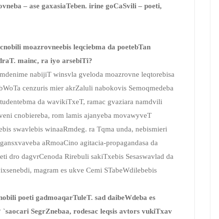
vneba – ase gaxasiaTeben. irine goCaSvili – poeti,
T, cnobili moazrovneebis leqciebma da poetebTan
aT. mainc, ra iyo arsebiTi?
ramdenime nabijiT winsvla gveloda moazrovne leqtorebisa
sabWoTa cenzuris mier akrZaluli nabokovis Semoqmedeba
 studentebma da wavikiTxeT, ramac gvaziara namdvili
veni cnobiereba, rom lamis ajanyeba movawyveT
ebis swavlebis winaaRmdeg. ra Tqma unda, nebismieri
a gansxvaveba aRmoaCino agitacia-propagandasa da
ti dro dagvrCenoda Rirebuli sakiTxebis Sesaswavlad da
avixsenebdi, magram es ukve Cemi STabeWdilebebis
nobili poeti gadmoaqarTuleT. sad daibeWdeba es
 `saocari SegrZnebaa, rodesac leqsis avtors vukiTxav