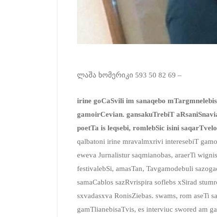
ლაშა ხომერიკი 593 50 82 69 –
irine goCaSvili im sanaqebo mTargmnelebis
gamoirCevian. gansakuTrebiT aRsaniSnavia
poetTa is leqsebi, romlebSic isini saqarTv
qalbatoni irine mravalmxrivi interesebiT gamo
eweva Jurnalistur saqmianobas, araerTi wignis
festivalebSi, amasTan, Tavgamodebuli sazoga
samaCablos sazRvrispira soflebs xSirad stu
sxvadasxva RonisZiebas. swams, rom aseTi sa
gamTlianebisaTvis, es interviuc swored am g