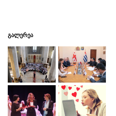
გალერეა