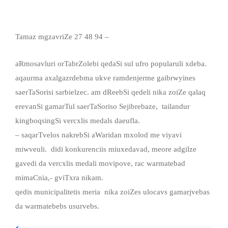
Tamaz mgzavriZe 27 48 94 –
aRmosavluri orTabrZolebi qedaSi sul ufro popularuli xdeba.
aqaurma axalgazrdebma ukve ramdenjerme gaibrwyines
saerTaSorisi sarbielzec. am dReebSi qedeli nika zoiZe qalaq
erevanSi gamarTul saerTaSoriso Sejibrebaze, tailandur
kingboqsingSi vercxlis medals daeufla.
– saqarTvelos nakrebSi aWaridan mxolod me viyavi
miwveuli. didi konkurenciis miuxedavad, meore adgilze
gavedi da vercxlis medali movipove, rac warmatebad
mimaCnia,- gviTxra nikam.
qedis municipalitetis meria nika zoiZes ulocavs gamarjvebas
da warmatebebs usurvebs.