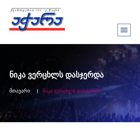
ნიკა ვერცხლს დასჯერდა
მთავარი
ნიკა ვერცხლს დასჯერდა