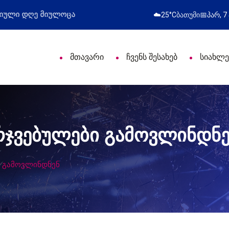
ი დღე მიულოცა
წარმატებული გამოსვლა
☁️
25°C
ბათუმი
📅
პარ, 7
მთავარი
ჩვენს შესახებ
სიახლე
რჯვებულები გამოვლინდნე
ი გამოვლინდნენ