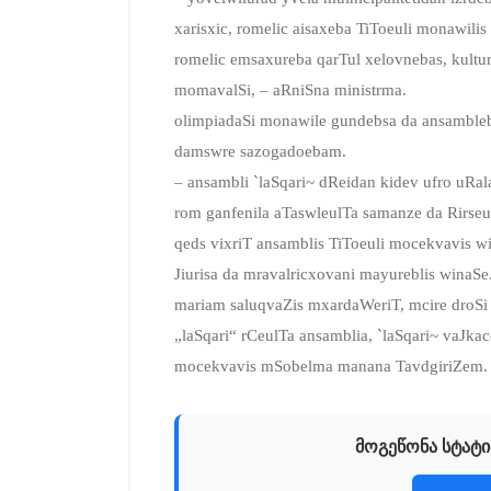
xarisxic, romelic aisaxeba TiToeuli monawili
romelic emsaxureba qarTul xelovnebas, kult
momavalSi, – aRniSna ministrma.
olimpiadaSi monawile gundebsa da ansamble
damswre sazogadoebam.
– ansambli `laSqari~ dReidan kidev ufro uRal
rom ganfenila aTaswleulTa samanze da Rirseu
qeds vixriT ansamblis TiToeuli mocekvavis w
Jiurisa da mravalricxovani mayureblis winaSe
mariam saluqvaZis mxardaWeriT, mcire droSi 
„laSqari“ rCeulTa ansamblia, `laSqari~ vaJkac
mocekvavis mSobelma manana TavdgiriZem.
მოგეწონა სტატი