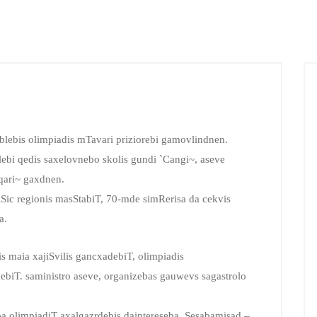
blebis olimpiadis mTavari priziorebi gamovlindnen.
elebi qedis saxelovnebo skolis gundi `Cangi~, aseve
qari~ gaxdnen.
ic regionis masStabiT, 70-mde simRerisa da cekvis
a.
ris maia xajiSvilis gancxadebiT, olimpiadis
biT. saministro aseve, organizebas gauwevs sagastrolo
ba olimpiadiT axalgazrdebis daintereseba, Sesabamisad –