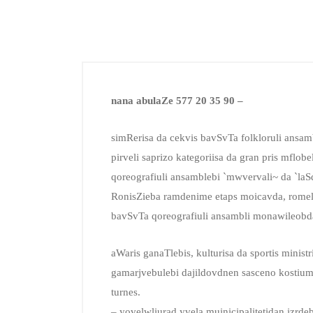
nana abulaZe 577 20 35 90 –
simRerisa da cekvis bavSvTa folkloruli ansam
pirveli saprizo kategoriisa da gran pris mflob
qoreografiuli ansamblebi `mwvervali~ da `laS
RonisZieba ramdenime etaps moicavda, romelS
bavSvTa qoreografiuli ansambli monawileobd
aWaris ganaTlebis, kulturisa da sportis minist
gamarjvebulebi dajildovdnen sasceno kostiume
turnes.
– yovelwliurad yvela muinicipalitetidan izrde