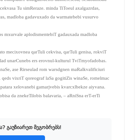
s cekvasa Tu simReraze. minda TiToeul axalgazrdas,
uras, madloba gadavuxado da warmatebebi vusurvo
bs mxurvale aplodismentebiT gadauxada madloba
ato mecixovnea qarTuli cekvisa, qarTuli genisa, rokviT
lad unarCunebs ers erovnul-kulturul TviTmyofadobas.
inaSe, ase Rirseulad rom warsdgnen maRalkvalificiuri
. qeds vixriT qoreograf laSa gogitiZis winaSe, romelmac
patara xelovanebi gamarjvebis kvarcxlbekze aiyvana.
obisa da znekeTilobis balavaria, – aRniSna erT-erTi
ა? გაუზიარეთ მეგობრებს!