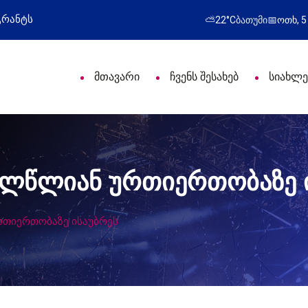
 პროფესიული დღე მიულოცა
წარმატებული გამო
⛅
22°C
ბათუმი
📅
ოთხ, 5
მთავარი
ჩვენს შესახებ
სიახლე
ვალწლიან ურთიერთობაზე 
რთიერთობაზე ისაუბრეს