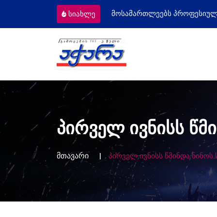
მოსამართლეებს პროფესიული დღე მიულო
სიახლე
პირველ ივნისს წმ
მთავარი
პირველ ივნისს წმინდა ნინო