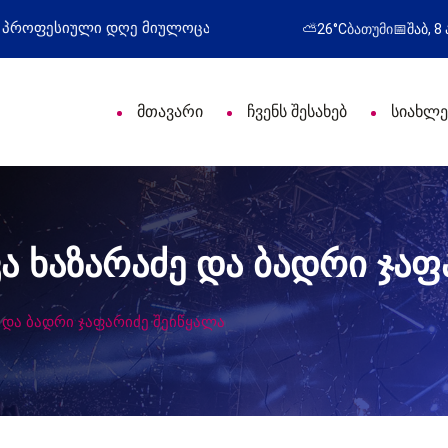
ი დღე მიულოცა
წარმატებული გამოსვლა
⛅
26°C
ბათუმი
📅
შაბ, 8
მთავარი
ჩვენს შესახებ
სიახლე
კა ხაზარაძე და ბადრი ჯა
ე და ბადრი ჯაფარიძე შეიწყალა