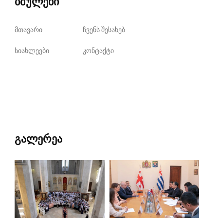
ბმულები
მთავარი
ჩვენს შესახებ
სიახლეები
კონტაქტი
გალერეა