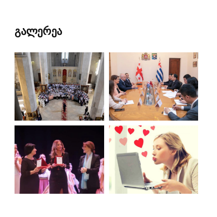
გალერეა