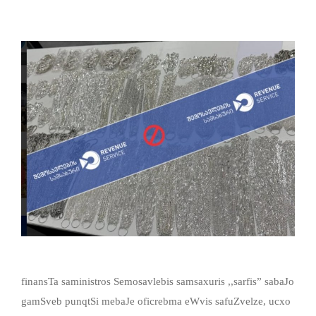
finansTa saministros Semosavlebis samsaxuris ,,sarfis” sabaJo
gamSveb punqtSi mebaJe oficrebma eWvis safuZvelze, ucxo