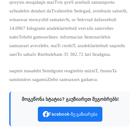
qveynis moqalaqis marTvis qveS arsebuli satransporto
saSualebis detaluri daTvalierebis Sedegad, avtobusis salonSi,
winaswar mowyobil samalavSi, or Sekvrad dafasoebuli
14.0967 kilogrami aradeklarirebuli vercxlis saiuveliro
nakeTobebi gamoavlines. informacias Semosavlebis
samsaxuri avrcelebs. maTi cnobiT, aradeklarirebuli saqonlis
saerTo sabaJo Rirebulebam 35 382.72 lari Seadgina.
saqmis masalebi Semdgomi reagirebis mizniT, finansTa
saministros sagamoZiebo samsaxurs gadaeca.
მოგეწონა სტატია? გაუზიარეთ მეგობრებს!
Facebook-ზე გაზიარება