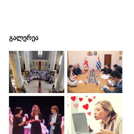
გალერეა