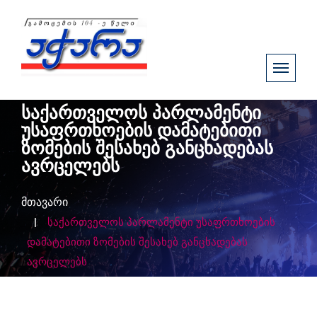
საქართველოს პარლამენტი
უსაფრთხოების დამატებითი
ზომების შესახებ განცხადებას
ავრცელებს
მთავარი
საქართველოს პარლამენტი უსაფრთხოების
დამატებითი ზომების შესახებ განცხადებას
ავრცელებს