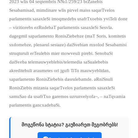
2023 wlis 04 seqtembris N№1/259/23 brZanebis
Sesabamisad, mimdinare wlis pirvel maiss saqarTvelos
parlamentis sasaxleSi imoqmedebs usafrTxoebis yviTeli done
– vizitiorebs ezRudebaT parlamentis sasaxleSi Sesvla.
dagegmil saparlamento RonisZiebebze (maT Soris, komitetis
sxdomebze, plenarul sesiaze) daiSvebian mxolod Sesabamisi
struqturuli erTeulebis mier mowveuli pirebi. SenobaSi
daiSveba telemauwyeblebis/telemedia saSualebebis
akreditebuli araumetes ori jgufi TiTo mauwyeblidan,
saparlamento RonisZiebebis dasrulebamde. aRniSnuli
RonisZiebis mizania saqarTvelos parlamentis sasaxleSi
samuSao da usafrTxo garemos uzrunvelyofa~, – naTqvamia
parlamentis gancxadebaSi.
მოგეწონა სტატია? გაუზიარეთ მეგობრებს!