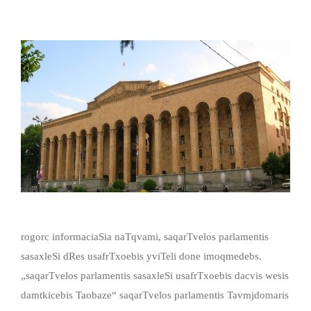
rogorc informaciaSia naTqvami, saqarTvelos parlamentis
sasaxleSi dRes usafrTxoebis yviTeli done imoqmedebs.
„saqarTvelos parlamentis sasaxleSi usafrTxoebis dacvis wesis
damtkicebis Taobaze“ saqarTvelos parlamentis Tavmjdomaris