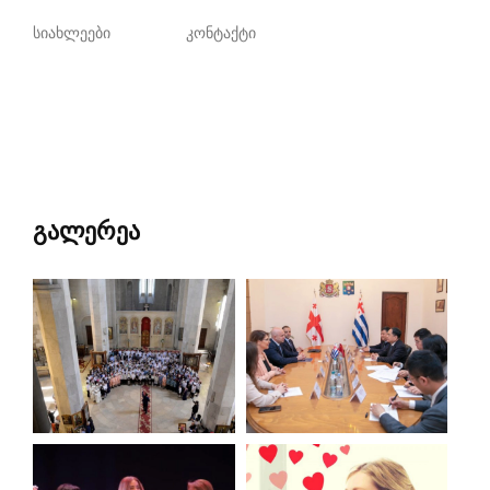
სიახლეები
კონტაქტი
გალერეა