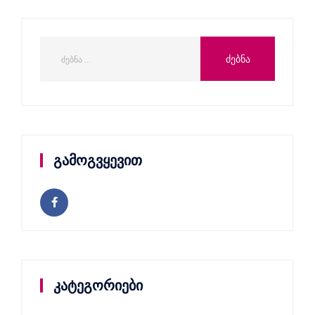
გამოგვყევით
კატეგორიები