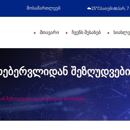
ული დღე მიულოცა
წარმატებული გამოსვლა
☁️
25°C
ბათუმი
📅
პარ, 7
მთავარი
ჩვენს შესახებ
სიახლე
თებერვლიდან შეზღუდვები
ნ შეზღუდვები ეტაპობრივად მოიხსნება