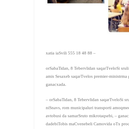
xatia iaSvili 555 18 48 88 –
orSabaTidan, 8 Tebervlidan saqarTveloSi srul
amis Sesaxeb saqarTvelos premier-ministrma
ganacxada.
– orSabaTidan, 8 Tebervlidan saqarTveloSi sr
niSnavs, rom municipaluri transporti amoqmed
avtobusi da samarSruto mikrotaqsebi, – gana
dadebiTobis maCvenebeli Camovida oTx proce