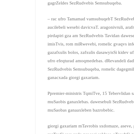
gagrZeldes SezRudvebis Semsubuqeba.
– rac ufro Tamamad vamsubuqebT SezRudvebs
aucilebeli wesebi davicvaT. aragonivruli, ar
pirdapiri gza am SezRudvebis Tavidan dawes
imisTvis, rom miRwevebi, romelic gvaqvs inf
gazafxulis bolos, zafxulis dasawyisSi kidev
ufro efeqturad amoqmedebas. dRevandeli dad
SezRudvebis Semsubuqeba, romelic dagegmili
ganacxada giorgi gaxariam.
Ppremier-ministris TqmiTve, 15 Tebervlidan s
muSaobis ganaxlebas. dawesebuli SezRudvebi
muSaobas ganaaxleben bazrobebic.
giorgi gaxariam mTavrobis sxdomaze, aseve, g