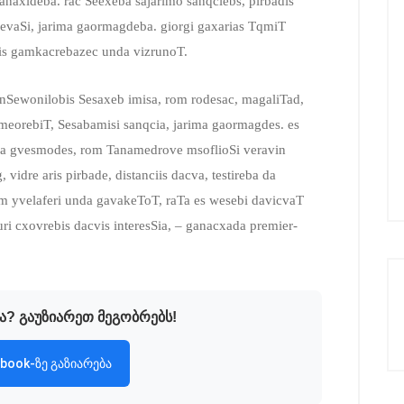
anaxldeba. rac Seexeba sajarimo sanqciebs, pirbadis
evaSi, jarima gaormagdeba. giorgi gaxarias TqmiT
s gamkacrebazec unda vizrunoT.
Sewonilobis Sesaxeb imisa, rom rodesac, magaliTad,
meorebiT, Sesabamisi sanqcia, jarima gaormagdes. es
nda gvesmodes, rom Tanamedrove msoflioSi veravin
vidre aris pirbade, distanciis dacva, testireba da
m yvelaferi unda gavakeToT, raTa es wesebi davicvaT
ri cxovrebis dacvis interesSia, – ganacxada premier-
ა? გაუზიარეთ მეგობრებს!
book-ზე გაზიარება