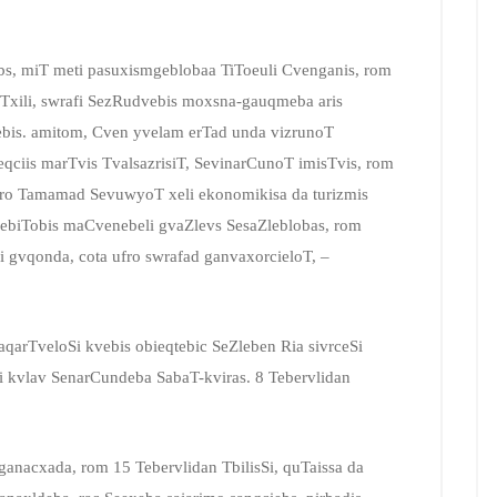
, miT meti pasuxismgeblobaa TiToeuli Cvenganis, rom
afrTxili, swrafi SezRudvebis moxsna-gauqmeba aris
ebis. amitom, Cven yvelam erTad unda vizrunoT
eqciis marTvis TvalsazrisiT, SevinarCunoT imisTvis, rom
 ufro Tamamad SevuwyoT xeli ekonomikisa da turizmis
ebiTobis maCvenebeli gvaZlevs SesaZleblobas, rom
 gvqonda, cota ufro swrafad ganvaxorcieloT, –
aqarTveloSi kvebis obieqtebic SeZleben Ria sivrceSi
 kvlav SenarCundeba SabaT-kviras. 8 Tebervlidan
anacxada, rom 15 Tebervlidan TbilisSi, quTaissa da