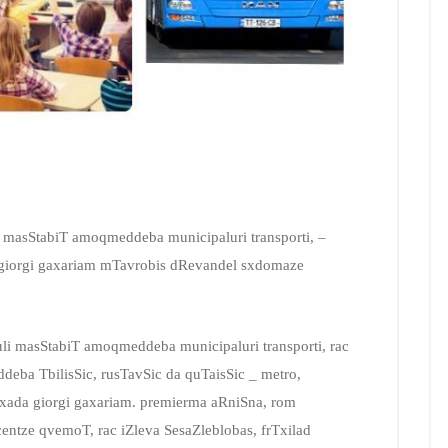
i masStabiT amoqmeddeba municipaluri transporti, –
 giorgi gaxariam mTavrobis dRevandel sxdomaze
uli masStabiT amoqmeddeba municipaluri transporti, rac
deba TbilisSic, rusTavSic da quTaisSic _ metro,
cxada giorgi gaxariam. premierma aRniSna, rom
ntze qvemoT, rac iZleva SesaZleblobas, frTxilad