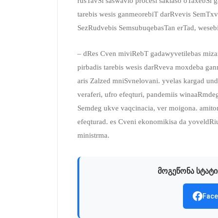
rusTavSi saswavlo procesi saklaso oTaxebSi g
tarebis wesis ganmeorebiT darRvevis SemTxv
SezRudvebis SemsubuqebasTan erTad, wesebi
– dRes Cven miviRebT gadawyvetilebas mizan
pirbadis tarebis wesis darRveva moxdeba gan
aris Zalzed mniSvnelovani. yvelas kargad u
veraferi, ufro efeqturi, pandemiis winaaRmdeg, 
Semdeg ukve vaqcinacia, ver moigona. amito
efeqturad. es Cveni ekonomikisa da yoveldRiu
ministrma.
მოგეწონა სტატი
Face