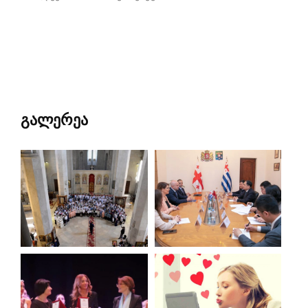
გალერეა