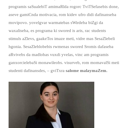
programis saSualebiT amimaRlda rogorc TviTSefasebis done,
aseve gamiCnda motivacia, rom kidev ufro didi dafinanseba
movipovo. yovelgvar warmatebas sWirdeba biZgi da
waxaliseba, es programa ki swored is aris, rac students
stimuls aZlevs, gaakeTos imaze meti, vidre mas SesaZlebeli
hgonia. SesaZleblobebis rwmenas swored Sromis dafaseba
aRvivebs da madlobas vuxdi yvelas, vinc am programis
ganxorcielebaSi monawileobs. visurveb, rom momavalSi meti
studenti dafinansdes, – gviTxra
salome malaymaZem.