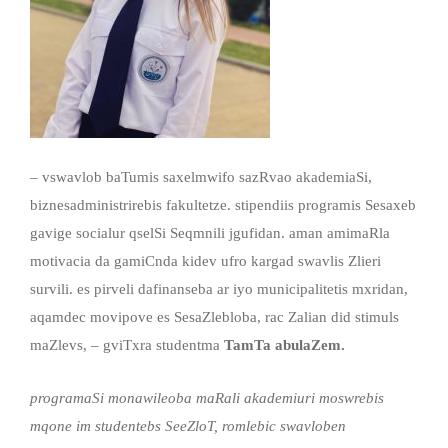
– vswavlob baTumis saxelmwifo sazRvao akademiaSi,
biznesadministrirebis fakultetze. stipendiis programis Sesaxeb
gavige socialur qselSi Seqmnili jgufidan. aman amimaRla
motivacia da gamiCnda kidev ufro kargad swavlis Zlieri
survili. es pirveli dafinanseba ar iyo municipalitetis mxridan,
aqamdec movipove es SesaZlebloba, rac Zalian did stimuls
maZlevs, – gviTxra studentma
TamTa abulaZem.
programaSi monawileoba maRali akademiuri moswrebis
mqone im studentebs SeeZloT, romlebic swavloben