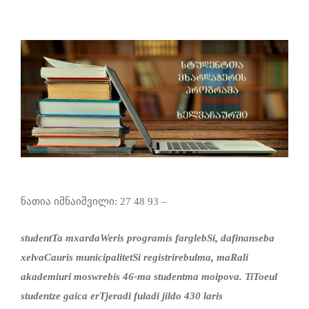
ნათია იმნაიშვილი: 27 48 93 –
studentTa mxardaWeris programis farglebSi,
dafinanseba
xelvaCauris municipalitetSi
registrirebulma, maRali
akademiuri moswrebis
46-ma studentma moipova. TiToeul
studentze gaica erTjeradi fuladi jildo 430 laris