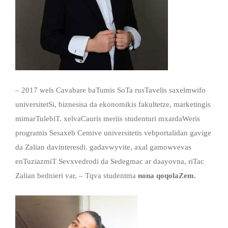
– 2017 wels Cavabare baTumis SoTa rusTavelis saxelmwifo
universitetSi, biznesisa da ekonomikis fakultetze, marketingis
mimarTulebiT. xelvaCauris meriis studenturi mxardaWeris
programis Sesaxeb Cemive universitetis vebportalidan gavige
da Zalian davinteresdi. gadavwyvite, axal gamowvevas
enTuziazmiT Sevxvedrodi da Sedegmac ar daayovna, riTac
Zalian bednieri var, – Tqva studentma
nona qoqolaZem.