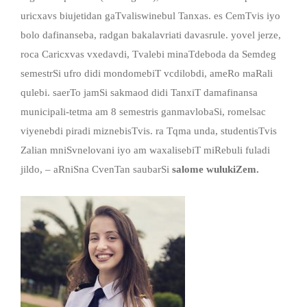
uricxavs biujetidan gaTvaliswinebul Tanxas. es CemTvis iyo
bolo dafinanseba, radgan bakalavriati davasrule. yovel jerze,
roca Caricxvas vxedavdi, Tvalebi minaTdeboda da Semdeg
semestrSi ufro didi mondomebiT vcdilobdi, ameRo maRali
qulebi. saerTo jamSi sakmaod didi TanxiT damafinansa
municipali-tetma am 8 semestris ganmavlobaSi, romelsac
viyenebdi piradi miznebisTvis. ra Tqma unda, studentisTvis
Zalian mniSvnelovani iyo am waxalisebiT miRebuli fuladi
jildo, – aRniSna CvenTan saubarSi
salome wulukiZem.