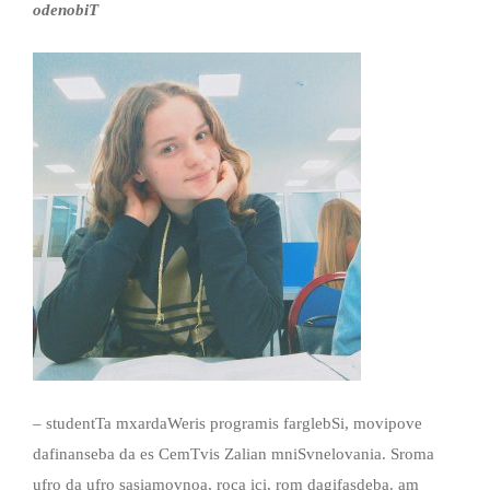
odenobiT
– studentTa mxardaWeris programis farglebSi, movipove
dafinanseba da es CemTvis Zalian mniSvnelovania. Sroma
ufro da ufro sasiamovnoa, roca ici, rom dagifasdeba. am