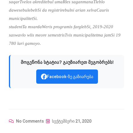
saqarTvelos akreditebul umaRles saganmanaTleblo
dawesebulebebSi da registrirebulni arian xelvaCauris
municipalitetSi.
studentTa mxardaWeris programis farglebSi, 2019-2020
saswavlo wlis meore semestrisTvis municipalitetma jamSi 19
780 lari gamoyo.
მოგეწონა სტატია? გაუზიარეთ მეგობრებს!
Facebook-ზე გაზიარება
No Comments
სექტემბერი 21, 2020