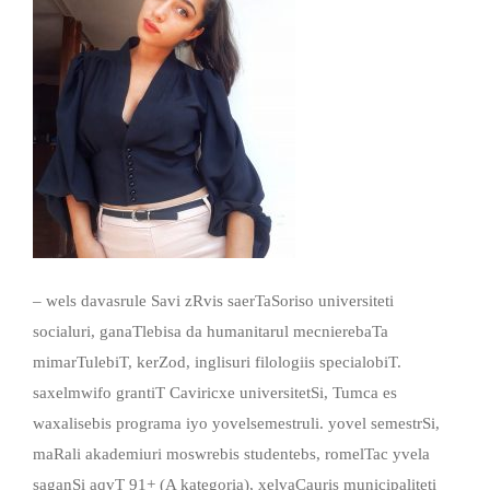
– wels davasrule Savi zRvis saerTaSoriso universiteti
socialuri, ganaTlebisa da humanitarul mecnierebaTa
mimarTulebiT, kerZod, inglisuri filologiis specialobiT.
saxelmwifo grantiT Caviricxe universitetSi, Tumca es
waxalisebis programa iyo yovelsemestruli. yovel semestrSi,
maRali akademiuri moswrebis studentebs, romelTac yvela
saganSi aqvT 91+ (A kategoria), xelvaCauris municipaliteti