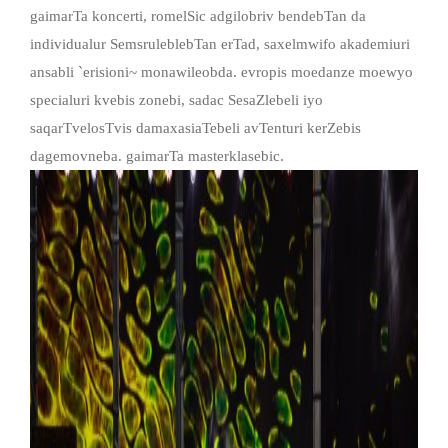
gaimarTa koncerti, romelSic adgilobriv bendebTan da
individualur SemsruleblebTan erTad, saxelmwifo akademiuri
ansabli `erisioni~ monawileobda. evropis moedanze moewyo
specialuri kvebis zonebi, sadac SesaZlebeli iyo
saqarTvelosTvis damaxasiaTebeli avTenturi kerZebis
dagemovneba. gaimarTa masterklasebic.