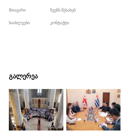
მთავარი
ჩვენს შესახებ
სიახლეები
კონტაქტი
გალერეა