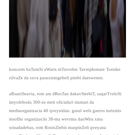
koncerts baTumSi aWaris mTavrobis Tavmjdomare Tornike
riJvaZe da sxva pasuxismgebeli pirebi daeswrnen.
aRsaniSnavia, rom am dResTan dakavSirebiT, saqarTveloSi
imyofeboda 300-ze meti oficialuri stumari da
mediaorganizacia 40 qveynidan. gasul wels gaeros turizmis
msoflio organizaciis 38-ma wevrma dauWira xma
winadadebas, rom RonisZiebis maspinZeli qveyana