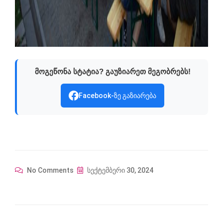
მოგეწონა სტატია? გაუზიარეთ მეგობრებს!
Facebook-ზე გაზიარება
No Comments
სექტემბერი 30, 2024