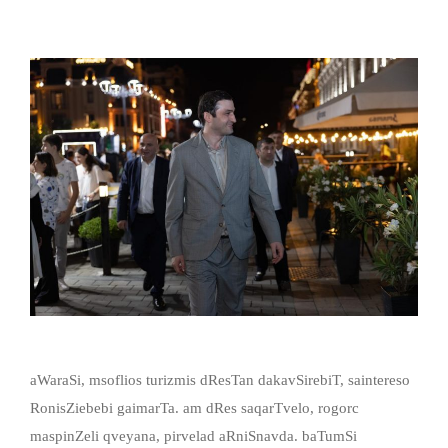
aWaraSi, msoflios turizmis dResTan dakavSirebiT, saintereso
RonisZiebebi gaimarTa. am dRes saqarTvelo, rogorc
maspinZeli qveyana, pirvelad aRniSnavda. baTumSi