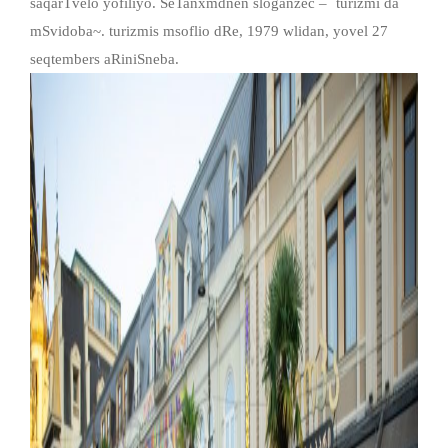
saqarTvelo yofiliyo. SeTanxmdnen sloganzec – `turizmi da
mSvidoba~. turizmis msoflio dRe, 1979 wlidan, yovel 27
seqtembers aRiniSneba.