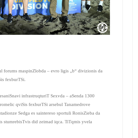
l forums maspinZlobda – evro ligis „b“ divizionis da
is fexburTSi.
saniSnavi infrastruqturiT Sexvda – aSenda 1300
, romelic qviSis fexburTSi arsebul Tanamedrove
tadionze Sedga es saintereso sportuli RonisZieba da
s stumrebisTvis did zeimad iqca. TiTqmis yvela