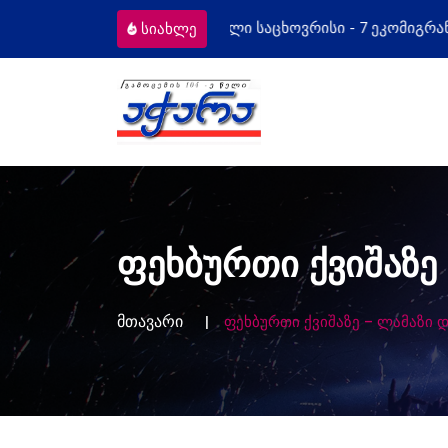
 ეკომიგრანტს
მოსამართლეებს პროფე
სიახლე
ფეხბურთი ქვიშაზე 
მთავარი
ფეხბურთი ქვიშაზე – ლამაზი 