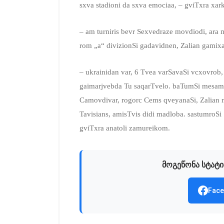
sxva stadioni da sxva emociaa, – gviTxra xa
– am turniris bevr Sexvedraze movdiodi, ara 
rom „a“ divizionSi gadavidnen, Zalian gami
– ukrainidan var, 6 Tvea varSavaSi vcxovrob,
gaimarjvebda Tu saqarTvelo. baTumSi mesame
Camovdivar, rogorc Cems qveyanaSi, Zalian m
Tavisians, amisTvis didi madloba. sastumroS
gviTxra anatoli zamureikom.
მოგეწონა სტატი
Face