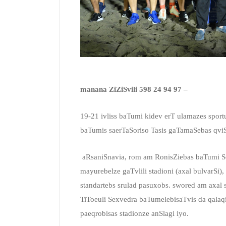
manana ZiZiSvili 598 24 94 97 –
19-21 ivliss baTumi kidev erT ulamazes sportu
baTumis saerTaSoriso Tasis gaTamaSebas qviS
aRsaniSnavia, rom am RonisZiebas baTumi Se
mayurebelze gaTvlili stadioni (axal bulvarSi)
standartebs srulad pasuxobs. swored am axal s
TiToeuli Sexvedra baTumelebisaTvis da qalaqi
paeqrobisas stadionze anSlagi iyo.