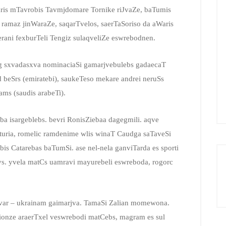
aris mTavrobis Tavmjdomare Tornike riJvaZe, baTumis
 ramaz jinWaraZe, saqarTvelos, saerTaSoriso da aWaris
rani fexburTeli Tengiz sulaqveliZe eswrebodnen.
g sxvadasxva nominaciaSi gamarjvebulebs gadaecaT
d beSrs (emiratebi), saukeTeso mekare andrei neruSs
ms (saudis arabeTi).
eoba isargeblebs. bevri RonisZiebaa dagegmili. aqve
turia, romelic ramdenime wlis winaT Caudga saTaveSi
bis Catarebas baTumSi. ase nel-nela ganviTarda es sporti
qvs. yvela matCs uamravi mayurebeli eswreboda, rogorc
 var – ukrainam gaimarjva. TamaSi Zalian momewona.
ionze araerTxel veswrebodi matCebs, magram es sul