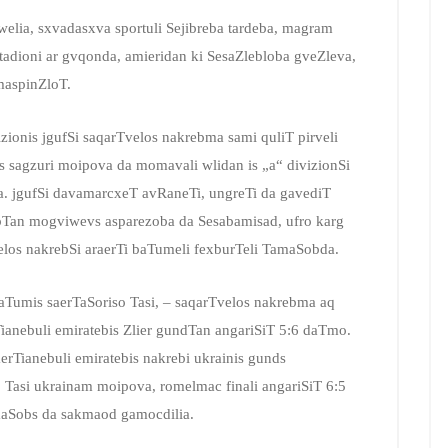
elia, sxvadasxva sportuli Sejibreba tardeba, magram
tadioni ar gvqonda, amieridan ki SesaZlebloba gveZleva,
maspinZloT.
zionis jgufSi saqarTvelos nakrebma sami quliT pirveli
nis sagzuri moipova da momavali wlidan is „a“ divizionSi
aa. jgufSi davamarcxeT avRaneTi, ungreTi da gavediT
ebTan mogviwevs asparezoba da Sesabamisad, ufro karg
los nakrebSi araerTi baTumeli fexburTeli TamaSobda.
aTumis saerTaSoriso Tasi, – saqarTvelos nakrebma aq
ianebuli emiratebis Zlier gundTan angariSiT 5:6 daTmo.
gaerTianebuli emiratebis nakrebi ukrainis gunds
 Tasi ukrainam moipova, romelmac finali angariSiT 6:5
amaSobs da sakmaod gamocdilia.