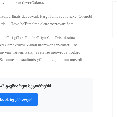
rkovelma artur deverCukma.
mxolod finals daveswari, kargi TamaSebi vnaxe. Cvenebi
xarda, – Tqva baTumelma elene xozrevaniZem.
 marTali giTxraT, sulerTi iyo CemTvis ukraina
d Camovdivar, Zalian momwons yvelaferi. ise
iyvars Tqveni xalxi. yvela ise mepyroba, rogorc
i Semomesma stadionis yiJina da aq imitom movedi, –
ა? გაუზიარეთ მეგობრებს!
book-ზე გაზიარება