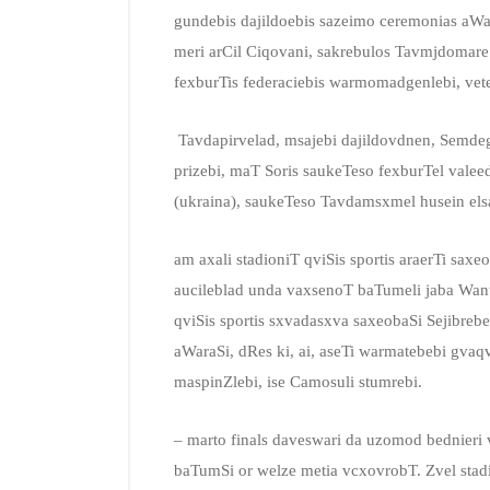
gundebis dajildoebis sazeimo ceremonias aW
meri arCil Ciqovani, sakrebulos Tavmjdomare
fexburTis federaciebis warmomadgenlebi, vete
Tavdapirvelad, msajebi dajildovdnen, Semde
prizebi, maT Soris saukeTeso fexburTel valee
(ukraina), saukeTeso Tavdamsxmel husein elsa
am axali stadioniT qviSis sportis araerTi sax
aucileblad unda vaxsenoT baTumeli jaba Wan
qviSis sportis sxvadasxva saxeobaSi Sejibrebe
aWaraSi, dRes ki, ai, aseTi warmatebebi gva
maspinZlebi, ise Camosuli stumrebi.
– marto finals daveswari da uzomod bednieri
baTumSi or welze metia vcxovrobT. Zvel stad