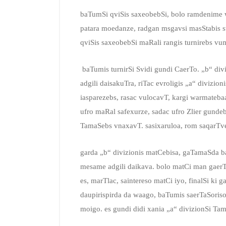
baTumSi qviSis saxeobebSi, bolo ramdenime w
patara moedanze, radgan msgavsi masStabis s
qviSis saxeobebSi maRali rangis turnirebs vu
baTumis turnirSi Svidi gundi CaerTo. „b“ divi
adgili daisakuTra, riTac evroligis „a“ divizio
iasparezebs, rasac vulocavT, kargi warmateb
ufro maRal safexurze, sadac ufro Zlier gund
TamaSebs vnaxavT. sasixaruloa, rom saqarTve
garda „b“ divizionis matCebisa, gaTamaSda b
mesame adgili daikava. bolo matCi man gaerT
es, marTlac, saintereso matCi iyo, finalSi ki 
daupirispirda da waago, baTumis saerTaSoriso
moigo. es gundi didi xania „a“ divizionSi T