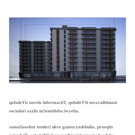
qobuleTis meriis informaciiT, qobuleTSi mravalbiniani
socialuri saxlis mSenebloba iwyeba.
samuSaoebze tenderi ukve gamocxadebulia. proeqtis