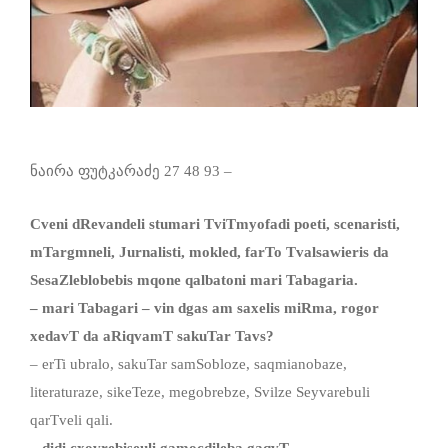
ნაირა ფუტკარაძე 27 48 93 –
Cveni dRevandeli stumari TviTmyofadi poeti, scenaristi,
mTargmneli, Jurnalisti, mokled, farTo Tvalsawieris da
SesaZleblobebis mqone qalbatoni mari Tabagaria.
– mari Tabagari – vin dgas am saxelis miRma, rogor
xedavT da aRiqvamT sakuTar Tavs?
– erTi ubralo, sakuTar samSobloze, saqmianobaze,
literaturaze, sikeTeze, megobrebze, Svilze Seyvarebuli
qarTveli qali.
– didi cxovrebiseuli gamocdileba gaqvT. . .