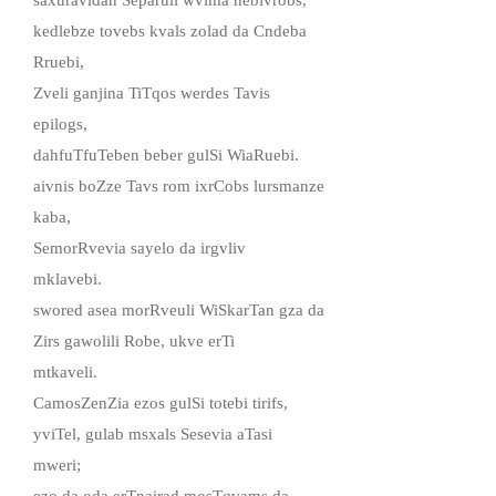
kedlebze tovebs kvals zolad da Cndeba
Rruebi,
Zveli ganjina TiTqos werdes Tavis
epilogs,
dahfuTfuTeben beber gulSi WiaRuebi.
aivnis boZze Tavs rom ixrCobs lursmanze
kaba,
SemorRvevia sayelo da irgvliv
mklavebi.
swored asea morRveuli WiSkarTan gza da
Zirs gawolili Robe, ukve erTi
mtkaveli.
CamosZenZia ezos gulSi totebi tirifs,
yviTel, gulab msxals Sesevia aTasi
mweri;
ezo da oda erTnairad mosTqvams da