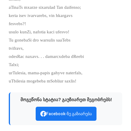
aTinaTs mxarze sixarulad Tan daifenso;
keria isev ivarvarebs, vin hkargavs
fesvebs?!
usulo kunZi, nafotia kaci ufesvo!
Tu gonebaSi dro warsulis saaTebs
tvifravs,
odesRac naxavs. . . damarcxdeba dReebi
Talxi;
urTulesia, mama-papis gahyve naterfals,
uTbilesia mogebeba mSobliur saxlis!
მოგეწონა სტატია? გაუზიარეთ მეგობრებს!
Facebook-ზე გაზიარება