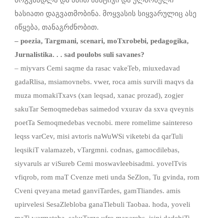
ხასიათი დაგვათმობინა. მოყვასის სიყვარულიც ასე
იწყება, თანაგრძნობით.
– poezia, Targmani, scenari, moTxrobebi, pedagogika,
Jurnalistika. . . sad poulobs suli savanes?
– miyvars Cemi saqme da rasac vakeTeb, miuxedavad
gadaRlisa, msiamovnebs. vwer, roca amis survili maqvs da
muza momakiTxavs (xan leqsad, xanac prozad), zogjer
sakuTar Semoqmedebas saimedod vxurav da sxva qveynis
poetTa Semoqmedebas vecnobi. mere romelime saintereso
leqss varCev, misi avtoris naWuWSi viketebi da qarTuli
leqsikiT valamazeb, vTargmni. codnas, gamocdilebas,
siyvaruls ar viSureb Cemi moswavleebisadmi. yovelTvis
vfiqrob, rom maT Cvenze meti unda SeZlon, Tu gvinda, rom
Cveni qveyana metad ganviTardes, gamTliandes. amis
upirvelesi SesaZlebloba ganaTlebuli Taobaa. hoda, yoveli
maTi warmateba, sakuTarze ufro maxarebs. isini dadebiTi