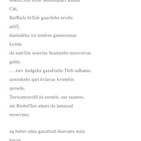
Citi,
RaJRaJa foTols gaacilebs sevdis
ariiT,
daelodeba xis totebze gamosxmas
kvirtis
da zamTris wasvlas Seadarebs msxvrevas
galiis.
. . .isev dadgeba gazafxulis Tbili saRamo,
aawiokebs qari kvlavac kvirtebis
qorwils,
Tavwamoyofil iis surnels, ase saamos,
sio RrubelTan aitans da lamazad
mowvims.
aq beber odas gazafxuli dasvams mzis
kecze,