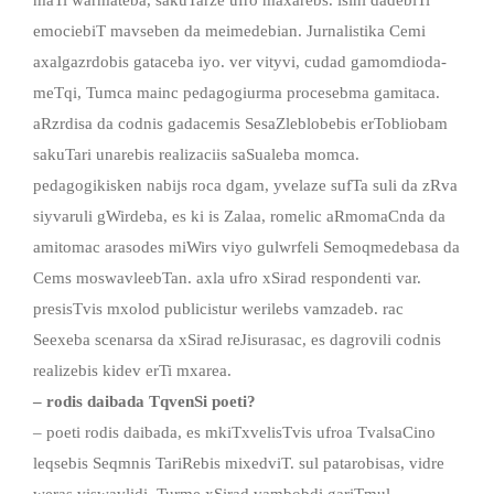
emociebiT mavseben da meimedebian. Jurnalistika Cemi
axalgazrdobis gataceba iyo. ver vityvi, cudad gamomdioda-
meTqi, Tumca mainc pedagogiurma procesebma gamitaca.
aRzrdisa da codnis gadacemis SesaZleblobebis erTobliobam
sakuTari unarebis realizaciis saSualeba momca.
pedagogikisken nabijs roca dgam, yvelaze sufTa suli da zRva
siyvaruli gWirdeba, es ki is Zalaa, romelic aRmomaCnda da
amitomac arasodes miWirs viyo gulwrfeli Semoqmedebasa da
Cems moswavleebTan. axla ufro xSirad respondenti var.
presisTvis mxolod publicistur werilebs vamzadeb. rac
Seexeba scenarsa da xSirad reJisurasac, es dagrovili codnis
realizebis kidev erTi mxarea.
– rodis daibada TqvenSi poeti?
– poeti rodis daibada, es mkiTxvelisTvis ufroa TvalsaCino
leqsebis Seqmnis TariRebis mixedviT. sul patarobisas, vidre
weras viswavlidi, Turme xSirad vambobdi gariTmul