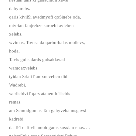
dahyurebs.
qaris kivilSi avadmyofi qoSinebs oda,
mtvrian fanjrebze suroebi avleben
xelebs,
wvimas, Tovlsa da qarborbalas moilevs,
hoda,
Tavis gulis dards gulsaklavad
wamoaxvelebs.
tyidan SrialiT amxneveben didi
Wadrebi,
werilebiviT qars atanen foTlebis
remas.
am Semodgomas Tan gahyveba msgavsi
kadrebi
da TeTri Tovli amoidgams susxian enas. . .
nekerCxlis totze Semomjdari Rabua