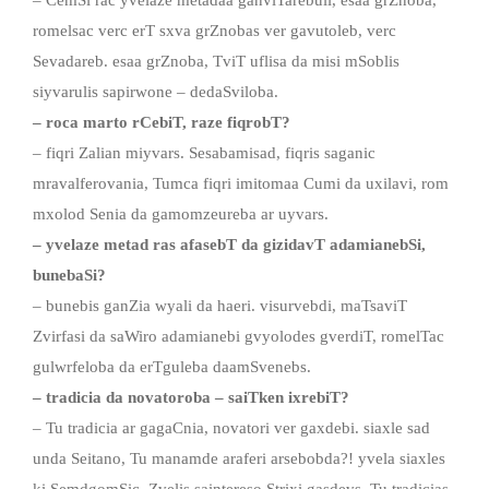
romelsac verc erT sxva grZnobas ver gavutoleb, verc
Sevadareb. esaa grZnoba, TviT uflisa da misi mSoblis
siyvarulis sapirwone – dedaSviloba.
– roca marto rCebiT, raze fiqrobT?
– fiqri Zalian miyvars. Sesabamisad, fiqris saganic
mravalferovania, Tumca fiqri imitomaa Cumi da uxilavi, rom
mxolod Senia da gamomzeureba ar uyvars.
– yvelaze metad ras afasebT da gizidavT adamianebSi,
bunebaSi?
– bunebis ganZia wyali da haeri. visurvebdi, maTsaviT
Zvirfasi da saWiro adamianebi gvyolodes gverdiT, romelTac
gulwrfeloba da erTguleba daamSvenebs.
– tradicia da novatoroba – saiTken ixrebiT?
– Tu tradicia ar gagaCnia, novatori ver gaxdebi. siaxle sad
unda Seitano, Tu manamde araferi arsebobda?! yvela siaxles
ki SemdgomSic, Zvelis saintereso Strixi gasdevs. Tu tradicias