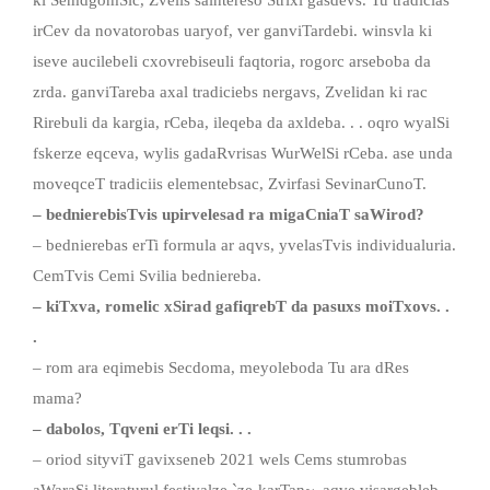
irCev da novatorobas uaryof, ver ganviTardebi. winsvla ki
iseve aucilebeli cxovrebiseuli faqtoria, rogorc arseboba da
zrda. ganviTareba axal tradiciebs nergavs, Zvelidan ki rac
Rirebuli da kargia, rCeba, ileqeba da axldeba. . . oqro wyalSi
fskerze eqceva, wylis gadaRvrisas WurWelSi rCeba. ase unda
moveqceT tradiciis elementebsac, Zvirfasi SevinarCunoT.
– bednierebisTvis upirvelesad ra migaCniaT saWirod?
– bednierebas erTi formula ar aqvs, yvelasTvis individualuria.
CemTvis Cemi Svilia bedniereba.
– kiTxva, romelic xSirad gafiqrebT da pasuxs moiTxovs. .
.
– rom ara eqimebis Secdoma, meyoleboda Tu ara dRes
mama?
– dabolos, Tqveni erTi leqsi. . .
– oriod sityviT gavixseneb 2021 wels Cems stumrobas
aWaraSi literaturul festivalze `ze-karTan~. aqve visargebleb