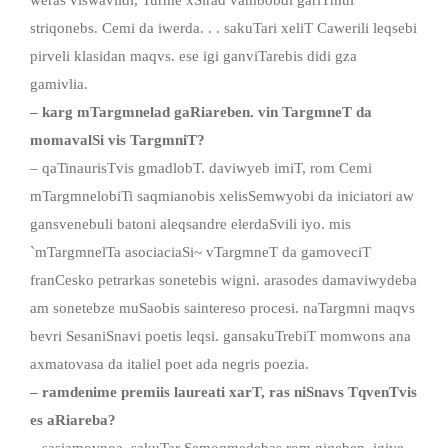
striqonebs. Cemi da iwerda. . . sakuTari xeliT Cawerili leqsebi
pirveli klasidan maqvs. ese igi ganviTarebis didi gza
gamivlia.
– karg mTargmnelad gaRiareben. vin TargmneT da
momavalSi vis TargmniT?
– qaTinaurisTvis gmadlobT. daviwyeb imiT, rom Cemi
mTargmnelobiTi saqmianobis xelisSemwyobi da iniciatori aw
gansvenebuli batoni aleqsandre elerdaSvili iyo. mis
`mTargmnelTa asociaciaSi~ vTargmneT da gamoveciT
franCesko petrarkas sonetebis wigni. arasodes damaviwydeba
am sonetebze muSaobis saintereso procesi. naTargmni maqvs
bevri SesaniSnavi poetis leqsi. gansakuTrebiT momwons ana
axmatovasa da italiel poet ada negris poezia.
– ramdenime premiis laureati xarT, ras niSnavs TqvenTvis
es aRiareba?
– sasiamovnoa, sakuTar Semoqmedebas rom giqeben. igive