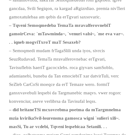
gancdaa, Svili Segiqon, ra kargad aRgizrdiao. premia nivTieri
gamoxatulebaa am qebis da erTgvari saxsovaric.
– Tqveni Semoqmedeba TemaTa mravalferovnebiT
gamoirCeva: `mTawminda~, `venuri valsi~, `me eva var~.
. . iqneb mogviTxroT maT Sesaxeb?
– Semoqmedi mudam frTagaSlili unda iyos, sivrcis
SeuzRudavad. TemaTa mravalferovnebac erTgvari,
Tavisuflebis haeriT gacocxlebs. roca giyvars samSoblo,
adamianebi, buneba da Tan emociebiT xar datvirTuli, verc
SeZleb CarCoSi moeqce da erT Temaze wero. formiT
gansxvavebuli leqsebi da Targmanebic maqvs. vwer rogorc
konvenciur, aseve verlibrsa da Tavisufal leqss.
– did britaneTSi mcxovrebma poetma da mTargmnelma
mzia kvirikaSvil-lourensma gamosca wigni `sulieri xili~.
masSi, Tu ar vcdebi, Tqveni leqsebicaa Setanili. . .
– diax, qalbatonma mziam Cemi ramdenime leqsi Targmna da