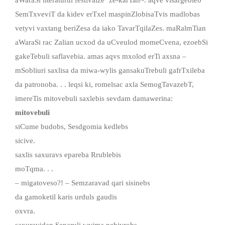
SemTxveviT da kidev erTxel maspinZlobisaTvis madlobas
vetyvi vaxtang beriZesa da iako TavarTqilaZes. maRalmTian
aWaraSi rac Zalian ucxod da uCveulod momeCvena, ezoebSi
gakeTebuli saflavebia. amas aqvs mxolod erTi axsna –
mSobliuri saxlisa da miwa-wylis gansakuTrebuli gafrTxileba
da patronoba. . . leqsi ki, romelsac axla SemogTavazebT,
imereTis mitovebuli saxlebis sevdam damawerina:
mitovebuli
siCume budobs, Sesdgomia kedlebs
sicive.
saxlis saxuravs epareba Rrublebis
moTqma. . .
– migatoveso?! – Semzaravad qari sisinebs
da gamoketil karis urduls gaudis
oxvra.
saxuravidan Separuli wvima nebivrobs,