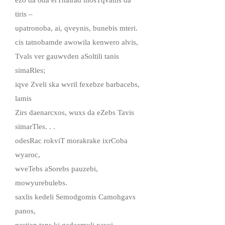
tiris –
upatronoba, ai, qveynis, bunebis mteri.
cis tatnobamde awowila kenwero alvis,
Tvals ver gauwvden aSoltili tanis
simaRles;
iqve Zveli ska wvril fexebze barbacebs,
lamis
Zirs daenarcxos, wuxs da eZebs Tavis
simarTles. . .
odesRac rokviT morakrake ixrCoba
wyaroc,
wveTebs aSorebs pauzebi,
mowyurebulebs.
saxlis kedeli Semodgomis Camohgavs
panos,
nestian tans ki gadacmuli xavsi