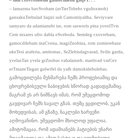
– lamazma bavSvobam (urTierTobebs vgulisxmob)
gansakuTrebulad faqizi suli Camomiyaliba. Seviyvare
samyaro da adamianebi ise, rom sasworis pina yovelTvis
Cem mxares ufro dabla eSveboda. Semdeg cxovrebam,
gamocdilebam maCvena, magrZnobina, rom zomierebaze
ukeTesi araferia, amitomac, SeZlebisdagvarad, Svilis garda,
yvelasTan yvela grZnobas vabalanseb. martivad varCev
erTmaneTisgan gulwrfel da yalb damokidebulebas.
გამოცდილება მეხმარება ჩემს პროფესიაშიც და
ცხოვრებისეული ნაბიჯების სწორად გადადგმაშიც.
მაგრამ ეს არ ნიშნავს იმას, რომ უშეცდომოდ
გავდივარ ჩემს სავალ გზას. თუმც ვცდილობ, უკან
მოხედვისას, ამ გზაზე, ნაკლები ხარვეზი
აღმოვაჩინო. უშეცდომო მხოლოდ უფალია.
ამიტომაცაა, რომ ადამიანებს პატიების უნარი
მოგვმადლა და ამით სასტიკი და ულმობელი