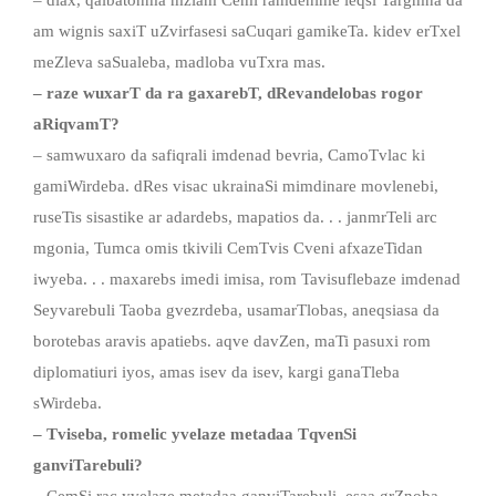
am wignis saxiT uZvirfasesi saCuqari gamikeTa. kidev erTxel
meZleva saSualeba, madloba vuTxra mas.
– raze wuxarT da ra gaxarebT, dRevandelobas rogor
aRiqvamT?
– samwuxaro da safiqrali imdenad bevria, CamoTvlac ki
gamiWirdeba. dRes visac ukrainaSi mimdinare movlenebi,
ruseTis sisastike ar adardebs, mapatios da. . . janmrTeli arc
mgonia, Tumca omis tkivili CemTvis Cveni afxazeTidan
iwyeba. . . maxarebs imedi imisa, rom Tavisuflebaze imdenad
Seyvarebuli Taoba gvezrdeba, usamarTlobas, aneqsiasa da
borotebas aravis apatiebs. aqve davZen, maTi pasuxi rom
diplomatiuri iyos, amas isev da isev, kargi ganaTleba
sWirdeba.
– Tviseba, romelic yvelaze metadaa TqvenSi
ganviTarebuli?
– CemSi rac yvelaze metadaa ganviTarebuli, esaa grZnoba,