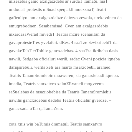
mizezebis gamo axalgazrdebs ar surdaT TamaSi, maT
undodaT protestis niSnad speqtakli moexsnaT, Teatri
gaficuliyo. am axalgazrdebze daiwyo zewola, urekavdnen da
emuqrebodnen. Sesabamisad, Cven am axalgazrdebis
mxardasaWerad mivediT Teatris mcire scenasTan da
gavaprotesteT es yvelaferi. dRes, 4 saaTze SevikribebiT da
gavakeTebT erTobliv gancxadebas. 4 saaTze ikribeba dasis
nawili, Sedgeba oficialuri werili, sadac Cveni pozicia iqneba
dafiqsirebuli. werils xels ara marto msaxiobebi, aramed
Teatris TanamSromlebic moaweren, sia ganaxlebadi iqneba.
imedia, Teatris samxatvro xelmZRvaneli mogvcems
saSualebas da msaxiobebisa da Teatris TanamSromlebis
nawilis gancxadebas dadebs Teatris oficialur gverdze, –
ganacxada oTar qaTamaZem.
cota xnis win baTumis dramatuli Teatris samxatvro