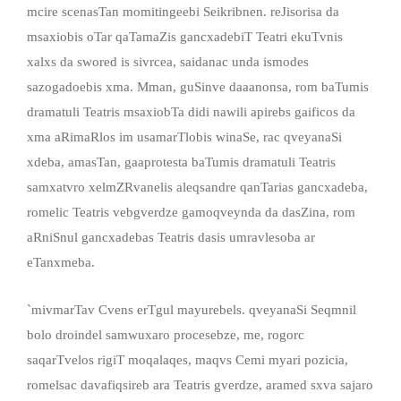
mcire scenasTan momitingeebi Seikribnen. reJisorisa da
msaxiobis oTar qaTamaZis gancxadebiT Teatri ekuTvnis
xalxs da swored is sivrcea, saidanac unda ismodes
sazogadoebis xma. Mman, guSinve daaanonsa, rom baTumis
dramatuli Teatris msaxiobTa didi nawili apirebs gaificos da
xma aRimaRlos im usamarTlobis winaSe, rac qveyanaSi
xdeba, amasTan, gaaprotesta baTumis dramatuli Teatris
samxatvro xelmZRvanelis aleqsandre qanTarias gancxadeba,
romelic Teatris vebgverdze gamoqveynda da dasZina, rom
aRniSnul gancxadebas Teatris dasis umravlesoba ar
eTanxmeba.
`mivmarTav Cvens erTgul mayurebels. qveyanaSi Seqmnil
bolo droindel samwuxaro procesebze, me, rogorc
saqarTvelos rigiT moqalaqes, maqvs Cemi myari pozicia,
romelsac davafiqsireb ara Teatris gverdze, aramed sxva sajaro