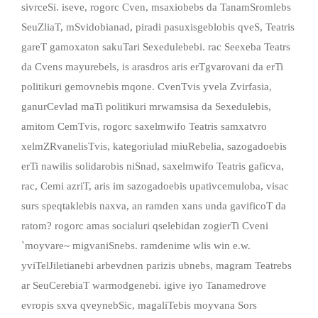
sivrceSi. iseve, rogorc Cven, msaxiobebs da TanamSromlebs
SeuZliaT, mSvidobianad, piradi pasuxisgeblobis qveS, Teatris
gareT gamoxaton sakuTari Sexedulebebi. rac Seexeba Teatrs
da Cvens mayurebels, is arasdros aris erTgvarovani da erTi
politikuri gemovnebis mqone. CvenTvis yvela Zvirfasia,
ganurCevlad maTi politikuri mrwamsisa da Sexedulebis,
amitom CemTvis, rogorc saxelmwifo Teatris samxatvro
xelmZRvanelisTvis, kategoriulad miuRebelia, sazogadoebis
erTi nawilis solidarobis niSnad, saxelmwifo Teatris gaficva,
rac, Cemi azriT, aris im sazogadoebis upativcemuloba, visac
surs speqtaklebis naxva, an ramden xans unda gavificoT da
ratom? rogorc amas socialuri qselebidan zogierTi Cveni
`moyvare~ migvaniSnebs. ramdenime wlis win e.w.
yviTelJiletianebi arbevdnen parizis ubnebs, magram Teatrebs
ar SeuCerebiaT warmodgenebi. igive iyo Tanamedrove
evropis sxva qveynebSic, magaliTebis moyvana Sors