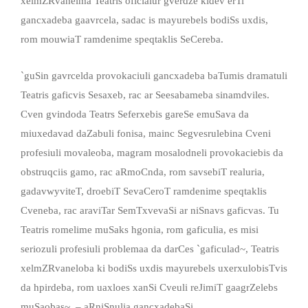
xelmZRvanelma Teatris oficialur gverdze kidev erTi
gancxadeba gaavrcela, sadac is mayurebels bodiSs uxdis,
rom mouwiaT ramdenime speqtaklis SeCereba.
`guSin gavrcelda provokaciuli gancxadeba baTumis dramatuli
Teatris gaficvis Sesaxeb, rac ar Seesabameba sinamdviles.
Cven gvindoda Teatrs Seferxebis gareSe emuSava da
miuxedavad daZabuli fonisa, mainc Segvesrulebina Cveni
profesiuli movaleoba, magram mosalodneli provokaciebis da
obstruqciis gamo, rac aRmoCnda, rom savsebiT realuria,
gadavwyviteT, droebiT SevaCeroT ramdenime speqtaklis
Cveneba, rac araviTar SemTxvevaSi ar niSnavs gaficvas. Tu
Teatris romelime muSaks hgonia, rom gaficulia, es misi
seriozuli profesiuli problemaa da darCes `gaficulad~, Teatris
xelmZRvaneloba ki bodiSs uxdis mayurebels uxerxulobisTvis
da hpirdeba, rom uaxloes xanSi Cveuli reJimiT gaagrZelebs
muSaobas~, – aRniSnulia gancxadebaSi.