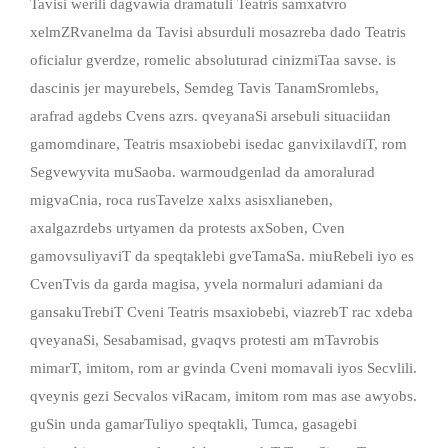
Tavisi werili dagvawia dramatuli Teatris samxatvro
xelmZRvanelma da Tavisi absurduli mosazreba dado Teatris
oficialur gverdze, romelic absoluturad cinizmiTaa savse. is
dascinis jer mayurebels, Semdeg Tavis TanamSromlebs,
arafrad agdebs Cvens azrs. qveyanaSi arsebuli situaciidan
gamomdinare, Teatris msaxiobebi isedac ganvixilavdiT, rom
Segvewyvita muSaoba. warmoudgenlad da amoralurad
migvaCnia, roca rusTavelze xalxs asisxlianeben,
axalgazrdebs urtyamen da protests axSoben, Cven
gamovsuliyaviT da speqtaklebi gveTamaSa. miuRebeli iyo es
CvenTvis da garda magisa, yvela normaluri adamiani da
gansakuTrebiT Cveni Teatris msaxiobebi, viazrebT rac xdeba
qveyanaSi, Sesabamisad, gvaqvs protesti am mTavrobis
mimarT, imitom, rom ar gvinda Cveni momavali iyos Secvlili.
qveynis gezi Secvalos viRacam, imitom rom mas ase awyobs.
guSin unda gamarTuliyo speqtakli, Tumca, gasagebi