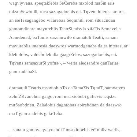
wagviyvans. speqtaklebis SeCereba mxolod maSin aris
mizanSewonili, roca sazogadoebis e.i. Tqveni interesi ar aris,
an iseTi sagangebo viTarebaa Seqmnili, rom situaciidan
gamomdinare mayureblis TeatrSi misvla xifaTis Semcvelia.
Aamdenad, baTumis saxelmwifo dramatuli Teatri, sanam
mayureblis interesia daeswros warmodgenebs da es interesi ar
klebulobs, valdebulebulia gaagrZelos, sazogadoebis, e.i.
Tqvens samsaxurSi yofna~, – weria aleqsandre qanTarias
gancxadebaSi.
dramatuli Teatris msaxiob oTo qaTamaZis TqmiT, samxatvro
xelmZRvanelma gaigo, rom msaxiobebi gaficvis teqstze
muSaobdnen, Zaladobis dagmobas apirebdnen da daaswro
maT gancxadebis gakeTeba.
– sanam gamovaqveynebdiT msaxiobebis erTobliv werils,