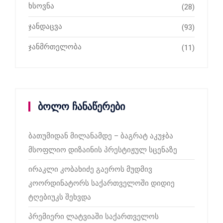
ხსოვნა
(28)
ჯანდაცვა
(93)
ჯანმრთელობა
(11)
ბოლო ჩანაწერები
ბათუმიდან მილანამდე – ბაგრატ აკუჯბა
მსოფლიო დიზაინის პრესტიჟულ სცენაზე
ირაკლი კობახიძე გაეროს მუდმივ
კოორდინატორს საქართველოში დიდიე
ტღებიუკს შეხვდა
პრემიერი ლატვიაში საქართველოს