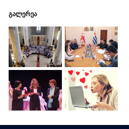
გალერეა