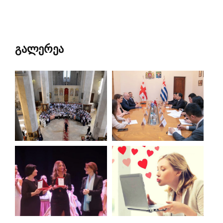
გალერეა