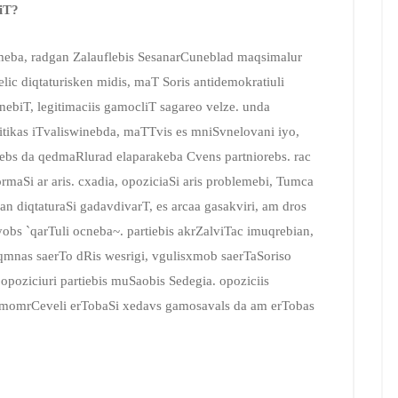
iT?
meba, radgan Zalauflebis SesanarCuneblad maqsimalur
ic diqtaturisken midis, maT Soris antidemokratiuli
biT, legitimaciis gamocliT sagareo velze. unda
ritikas iTvaliswinebda, maTTvis es mniSvnelovani iyo,
iRebs da qedmaRlurad elaparakeba Cvens partniorebs. rac
rmaSi ar aris. cxadia, opoziciaSi aris problemebi, Tumca
an diqtaturaSi gadavdivarT, es arcaa gasakviri, am dros
yobs `qarTuli ocneba~. partiebis akrZalviTac imuqrebian,
mnas saerTo dRis wesrigi, vgulisxmob saerTaSoriso
 opoziciuri partiebis muSaobis Sedegia. opoziciis
amomrCeveli erTobaSi xedavs gamosavals da am erTobas