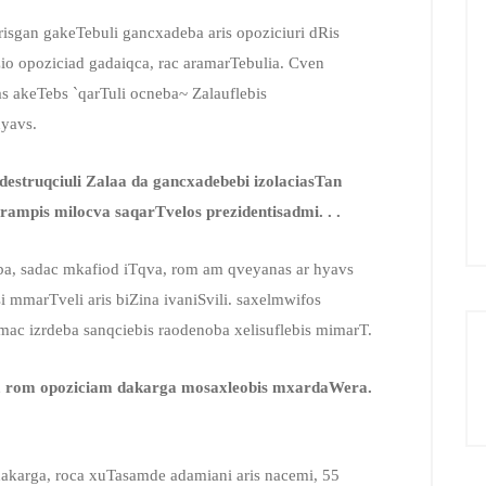
risgan gakeTebuli gancxadeba aris opoziciuri dRis
zio opoziciad gadaiqca, rac aramarTebulia. Cven
s akeTebs `qarTuli ocneba~ Zalauflebis
hyavs.
destruqciuli Zalaa
da
gancxadebebi izolaciasTan
ampis milocva saqarTvelos prezidentisadmi. . .
a, sadac mkafiod iTqva, rom am qveyanas ar hyavs
i mmarTveli aris biZina ivaniSvili. saxelmwifos
mac izrdeba sanqciebis raodenoba xelisuflebis mimarT.
s, rom opoziciam dakarga mosaxleobis mxardaWera
.
karga, roca xuTasamde adamiani aris nacemi, 55