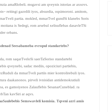
i mzia amaRlobeli. msgavsi am qveynis istorias ar axsovs.
is~ reitingi gazrdili iyos, absurdia, oqsimoroni. amitom,
mmarTveli partia. mokled, mmarTvel gundSi klanebs Soris
moitana is Sedegi, rom arsebul xelisuflebas dasavleTSi
ider orbans.
amdenad Seesabameba evropul standartebs?
a, rom saqarTveloSi saerTaSoriso standartebi
bis qveynebi, sadac mediis, opoziciuri partiebis,
zRuduli da mmarTveli partiis mier kontrolirebuli iyos.
tura daakanonos. pirveli ivnisidan antidemokratiuli
ba, es gamoiyenos Zalauflebis SesanarCuneblad. ra
bTan kavSiri ar aqvs.
anaSaulebebis Semswavleli komisia
.
Tqveni azri amis