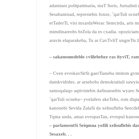
adamiani politpatimaria, maT Soris, Jurnalist
Sesabamisad, represiebis fonze, `qarTuli ocneb
erTaderTi, visi mxardaWerac Semcirda, aris 
mimdinareobs brZola da es cxadia. opoziciam 
aravin elaparakeba, Tu ar CavTvliT ungreTis l
– sakanonmdeblo cvlilebebze ras ityviT, r
– Cven evrokavSirSi gaerTianeba imitom gvind
damkvidrdes. ar arsebobs demokratiuli sawyise
samoqalaqo aqtivistebis dafinansebis wyaro Se
`qarTuli ocneba~ yvelafers akeTebs, rom diqta
kanonebi Sevida ZalaSi da xelisufleba Seecde
Tqma unda, amas evropasTan, evropul kanone
– parlamentSi Seiqmna yofili xelisuflebis d
Sesaxeb. . .