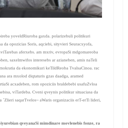
pireba yoveldRiuroba gaxda. polarizebuli politikuri
da opozicias Soris, aqciebi, sityvieri Seuracxyofa,
nviTarebas aferxebs. am mxriv, evropaSi mdgomareoba
ben, saxelmwifos interesebs ar azianeben, amis naTeli
 demokratia da ekonomikuri keTildReoba TvalsaCinoa. rac
ana ara mxolod diqtaturis gzas daadga, aramed
rtiaSi acxadeben, rom opoziciis braldebebi usafuZvloa
bisa, viTardeba. Cveni qveynis politikur situaciasa da
`Zlieri saqarTvelos~ aWaris organizaciis erT-erTi lideri,
oiyureb
ian
qveyanaSi mimdinare movlenebis fonze, ra