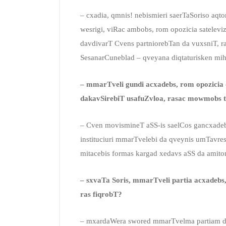
– cxadia, qmnis! nebismieri saerTaSoriso aqto
wesrigi, viRac ambobs, rom opozicia satelevi
davdivarT Cvens partniorebTan da vuxsniT, ra
SesanarCuneblad – qveyana diqtaturisken mi
– mmarTveli gundi acxadebs, rom opozicia 
dakavSirebiT usafuZvloa, rasac mowmobs tr
– Cven movismineT aSS-is saelCos gancxadeb
instituciuri mmarTvelebi da qveynis umTavres
mitacebis formas kargad xedavs aSS da amito
– sxvaTa Soris, mmarTveli partia acxadeb
ras fiqrobT?
– mxardaWera swored mmarTvelma partiam da