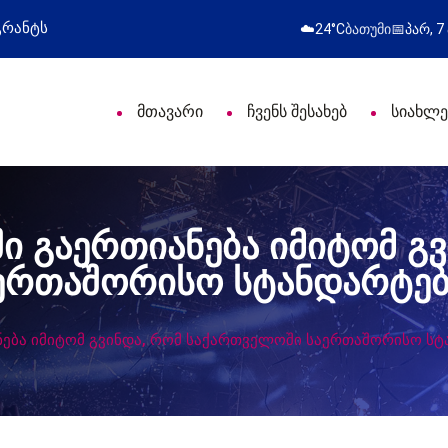
რთლეებს პროფესიული დღე მიულოცა
წარმატებ
☁️
24°C
ბათუმი
📅
პარ, 7
მთავარი
ჩვენს შესახებ
სიახლე
ში გაერთიანება იმიტომ გ
ერთაშორისო სტანდარტებ
ანება იმიტომ გვინდა, რომ საქართველოში საერთაშორისო ს