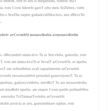
o imitom, rom es aris is meqanizmi, romelic maT
, rom Cveni liderebi gareT ufro mets SeZleben, vidre
 Sss-s SeuZlia saqme gadaakvalifikaciros, anu aRkveTis
.
ilobriv arCevnebSi monawileoba-armonawileobis
. dRevandeli status-kvo Tu ar Seicvleba, gamodis, rom
T, rom am status-kvoTi ar SevalT arCevnebSi, ar iqneba
inoT am xelisuflebas axali saparlamento arCevnebis
rCevnebi mosamzadebel periodad gamoviyenoT. Tu es
i iqnebian, gadawyvetileba, miviRoT Tu ara monawileoba
d misaRebi iqneba. am etapze Cveni partiis politsabWos
ac emxroba TviTmmarTvelobis arCevnebSi
afio pozicia ar aris, gamomdinare iqidan, rom