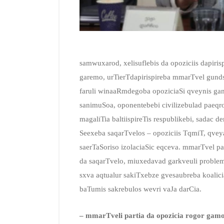
samwuxarod, xelisuflebis da opoziciis dapiris
garemo, urTierTdapirispireba mmarTvel gundsa 
faruli winaaRmdegoba opoziciaSi qveynis ga
sanimuSoa, oponentebebi civilizebulad paeqro
magaliTia baltiispireTis respublikebi, sadac
Seexeba saqarTvelos – opoziciis TqmiT, qvey
saerTaSoriso izolaciaSic eqceva. mmarTvel pa
da saqarTvelo, miuxedavad garkveuli probleme
sxva aqtualur sakiTxebze gvesaubreba koalicia 
baTumis sakrebulos wevri vaJa darCia.
–
mmarTveli partia da opozicia rogor gam