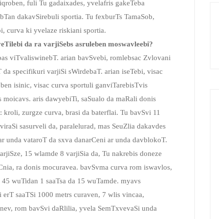
iqroben, fuli Tu gadaixades, yvelafris gakeTeba
kebTan dakavSirebuli sportia. Tu fexburTs TamaSob,
 curva ki yvelaze riskiani sportia.
veTilebi da ra varjiSebs asruleben moswavleebi?
as viTvaliswinebT. arian bavSvebi, romlebsac Zvlovani
da specifikuri varjiSi sWirdebaT. arian iseTebi, visac
ben isinic, visac curva sportuli ganviTarebisTvis
s moicavs. aris dawyebiTi, saSualo da maRali donis
 kroli, zurgze curva, brasi da baterflai. Tu bavSvi 11
raSi sasurveli da, paralelurad, mas SeuZlia dakavdes
 ar unda vataroT da sxva danarCeni ar unda davblokoT.
arjiSze, 15 wlamde 8 varjiSia da, Tu nakrebis doneze
aCnia, ra donis mocuravea. bavSvma curva rom iswavlos,
ks, 45 wuTidan 1 saaTsa da 15 wuTamde. myavs
 erT saaTSi 1000 metrs curaven, 7 wlis vincaa,
ev, rom bavSvi daRlilia, yvela SemTxvevaSi unda