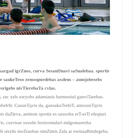
kargad igrZnos, curva SesaniSnavi saSualebaa. sportis
mze saukeTeso zemoqmedebas axdens – aumjobesebs
srigebs nivTierebaTa cvlas.
, rac xels uwyobs adamianis harmoniul ganviTarebas.
robebSi. CasunTqvis da, gansakuTrebiT, amosunTqvis
 daZleva, amitom sportis es saxeoba erT-erTi efeqturi
is. curvisas sxeulis horizontaluri mdgomareoba
Si sisxlis moZraobas simZimis Zala ar ewinaaRmdegeba.