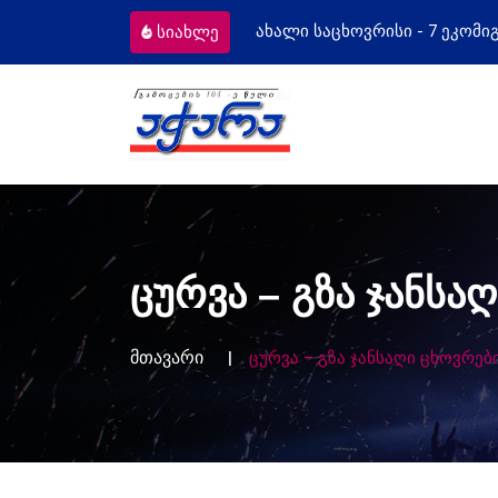
ახალი საცხოვრისი - 7 ეკომიგრანტს
სიახლე
ცურვა – გზა ჯანსა
მთავარი
ცურვა – გზა ჯანსაღი ცხოვრებ