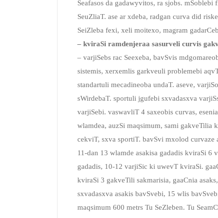
Seafasos da gadawyvitos, ra sjobs. mSoblebi f
SeuZliaT. ase ar xdeba, radgan curva did ris
SeiZleba fexi, xeli moitexo, magram gadarCebi,
– kviraSi ramdenjeraa sasurveli curvis gak
– varjiSebs rac Seexeba, bavSvis mdgomareob
sistemis, xerxemlis garkveuli problemebi aqvT 
standartuli mecadineoba undaT. aseve, varjiSo
sWirdebaT. sportuli jgufebi sxvadasxva varjiS
varjiSebi. vaswavliT 4 saxeobis curvas, esenia:
wlamdea, auzSi maqsimum, sami gakveTilia kvi
cekviT, sxva sportiT. bavSvi mxolod curvaze
11-dan 13 wlamde asakisa gadadis kviraSi 6 v
gadadis, 10-12 varjiSic ki uwevT kviraSi. ga
kviraSi 3 gakveTili sakmarisia, gaaCnia asa
sxvadasxva asakis bavSvebi, 15 wlis bavSvebi
maqsimum 600 metrs Tu SeZleben. Tu SeamCn