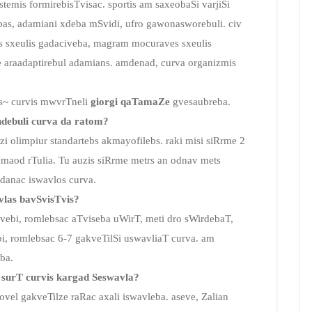
stemis formirebisTvisac. sportis am saxeobaSi varjiSi
as, adamiani xdeba mSvidi, ufro gawonasworebuli. civ
s sxeulis gadaciveba, magram mocuraves sxeulis
e araadaptirebul adamians. amdenad, curva organizmis
as~ curvis mwvrTneli
giorgi qaTamaZe
gvesaubreba.
ndebuli curva da ratom?
i olimpiur standartebs akmayofilebs. raki misi siRrme 2
maod rTulia. Tu auzis siRrme metrs an odnav mets
danac iswavlos curva.
vlas bavSvisTvis?
vSvebi, romlebsac aTviseba uWirT, meti dro sWirdebaT,
, romlebsac 6-7 gakveTilSi uswavliaT curva. am
ba.
surT curvis kargad Seswavla?
vel gakveTilze raRac axali iswavleba. aseve, Zalian