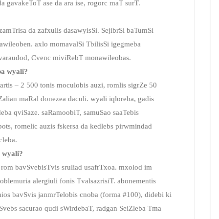
gavakeToT ase da ara ise, rogorc maT surT.
 zamTrisa da zafxulis dasawyisSi. SejibrSi baTumSi
awileoben. axlo momavalSi TbilisSi igegmeba
savaraudod, Cvenc miviRebT monawileobas.
ba wyali?
rtis – 2 500 tonis moculobis auzi, romlis sigrZe 50
 Zalian maRal donezea daculi. wyali iqloreba, gadis
ndeba qviSaze. saRamoobiT, samuSao saaTebis
bots, romelic auzis fskersa da kedlebs pirwmindad
cleba.
i wyali?
, rom bavSvebisTvis sruliad usafrTxoa. mxolod im
lemuria alergiuli fonis TvalsazrisiT. abonementis
ios bavSvis janmrTelobis cnoba (forma #100), didebi ki
vSvebs sacurao qudi sWirdebaT, radgan SeiZleba Tma