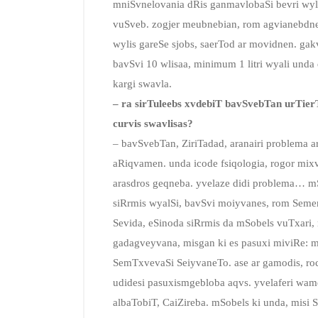
mniSvnelovania dRis ganmavlobaSi bevri wyli
vuSveb. zogjer meubnebian, rom agvianebdne
wylis gareSe sjobs, saerTod ar movidnen. gak
bavSvi 10 wlisaa, minimum 1 litri wyali unda 
kargi swavla.
– ra sirTuleebs xvdebiT bavSvebTan urTierT
curvis swavlisas?
– bavSvebTan, ZiriTadad, aranairi problema a
aRiqvamen. unda icode fsiqologia, rogor mixv
arasdros geqneba. yvelaze didi problema… m
siRrmis wyalSi, bavSvi moiyvanes, rom Seme
Sevida, eSinoda siRrmis da mSobels vuTxari, 
gadagveyvana, misgan ki es pasuxi miviRe: me
SemTxvevaSi SeiyvaneTo. ase ar gamodis, ro
udidesi pasuxismgebloba aqvs. yvelaferi wam
albaTobiT, CaiZireba. mSobels ki unda, misi