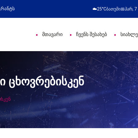
მოსამართლეებს პროფესიული დღე მიულოცა
☁️
25°C
ბათუმი
📅
პარ, 7
მთავარი
ჩვენს შესახებ
სიახლე
ღი ცხოვრებისკენ
ისკენ