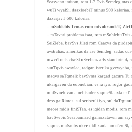
Seasveno imitom, rom 1-2 Tvis Semdeg mas c
wuTi wyalSi, daaxloebiT minus 500 kaloriaa.
daxarjavT 600 kalorias.
– mSoblebis Temas rom mivubrundeT, ZiriT
– mTavari problema isaa, rom mSoblebisTvis 
SeiZleba. bavSvs Jileti rom Caacva da pirdap
avstralias, amerikas da ase Semdeg, sadac c
mwvrTnels cixeSi uSveben. aris standartebi,
sunTqvis swavlaa, radgan isterika gvewyeba,
maqvs saTqmeli: bavSvma kargad gacura Tu cu
ukargaven da eubnebian: es ra iyo, rogor gada
mniSvnelovania nebismier saqmeSi. axla erTi
dros gaiRimos. sul seriozuli iyo, sul daTrgun
meore midis finiSTan. es iqidan modis, rom 
bavSvebic Sesabamisad gamoxataven am sayved
saqme, muSaobs ukve didi xania am sferoSi, 