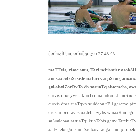
მარიამ ხითარიშვილი 27 48 93 –
maTTvis, visac surs, Tavi nebismier asakSi 
am saxeobaSi sistematuri varjiSi organiz
gul-sisxlZarRvTa da sasunTq sistemebs, awe
curvis dros yvela kunTi dinamikurad muSaobs
curvis dros sunTqva sruldeba rTul garemo pi
dros, mocuraves uxdeba wylis winaaRmdegobis
saSualebaa sasunTqi kunTebis ganviTarebisTv
aadvilebs gulis muSaobas, radgan am pirobeb