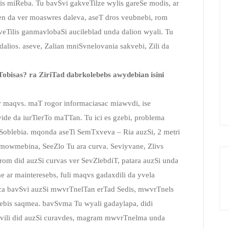
s miReba. Tu bavSvi gakveTilze wylis gareSe modis, ar
n da ver moaswres daleva, aseT dros veubnebi, rom
veTilis ganmavlobaSi aucileblad unda dalion wyali. Tu
dalios. aseve, Zalian mniSvnelovania sakvebi, Zili da
obisas? ra ZiriTad dabrkolebebs awydebian isini
r maqvs. maT rogor informaciasac miawvdi, ise
ide da iurTierTo maTTan. Tu ici es gzebi, problema
Soblebia. mqonda aseTi SemTxveva – Ria auzSi, 2 metri
mowmebina, SeeZlo Tu ara curva. Seviyvane, Zlivs
rom did auzSi curvas ver SevZlebdiT, patara auzSi unda
 ar mainteresebs, fuli maqvs gadaxdili da yvela
ca bavSvi auzSi mwvrTnelTan erTad Sedis, mwvrTnels
ebis saqmea. bavSvma Tu wyali gadaylapa, didi
 Svili did auzSi curavdes, magram mwvrTnelma unda