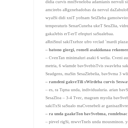
didia curvis mniSvneloba adamianis nervuli si
amcirebs aRgznebadobas da nervul daZabulob
wyalSi didi xniT yofnam SeiZleba gamoiwvio
temperaturis SenarCuneba ukeT SeuZlia, vidr
gakaJebis erT-erT efeqturi saSualebaa.
aRniSnul sakiTxebze ufro vrclad `mardi plaz
– batono giorgi, romeli asakidanaa rekome
– CvenTan minimaluri asaki 6 welia. Cveni auz
metria, 6 wlamde bavSvebisTvis swavleba sak
Seadgens, maSin SesaZlebelia, bavSvma 3 wli
– ramdeni gakveTili sWirdeba curvis Seswa
– es, ra Tqma unda, individualuria. arian ba
SesaZloa – 3-4 Tvec, magram myolia bavSvebi
sakiTxSi saSualo maCvenebeli ar ganisazRvre
– ra unda gaakeTon bavSvebma, romlebsac 
– pirvel rigSi, mwvrTnels unda mousminon. yo