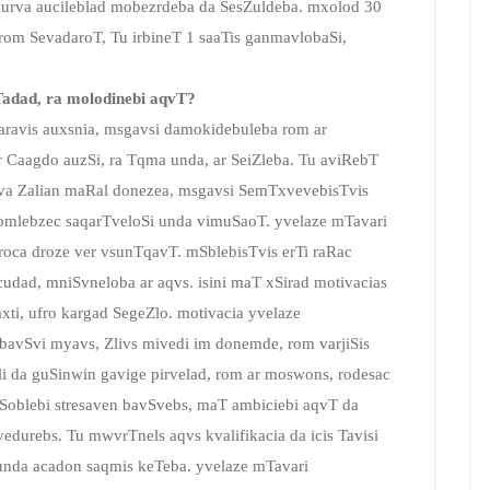
urva aucileblad mobezrdeba da SesZuldeba. mxolod 30
 rom SevadaroT, Tu irbineT 1 saaTis ganmavlobaSi,
adad, ra molodinebi aqvT?
aravis auxsnia, msgavsi damokidebuleba rom ar
ir Caagdo auzSi, ra Tqma unda, ar SeiZleba. Tu aviRebT
urva Zalian maRal donezea, msgavsi SemTxvevebisTvis
 romlebzec saqarTveloSi unda vimuSaoT. yvelaze mTavari
 roca droze ver vsunTqavT. mSblebisTvis erTi raRac
dad, mniSvneloba ar aqvs. isini maT xSirad motivacias
xti, ufro kargad SegeZlo. motivacia yvelaze
 bavSvi myavs, Zlivs mivedi im donemde, rom varjiSis
uli da guSinwin gavige pirvelad, rom ar moswons, rodesac
mSoblebi stresaven bavSvebs, maT ambiciebi aqvT da
urebs. Tu mwvrTnels aqvs kvalifikacia da icis Tavisi
unda acadon saqmis keTeba. yvelaze mTavari