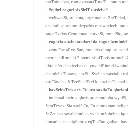
moTminebaa, rom avuxsnaT maT – ratom unda 
– Sejibri rogori sixSiriT tardeba?
– weliwadSi, sul cota, orjer mainc. ZiriTadad,
arsebuli sportkompleqsebis moswavleebi mon
saqarTvelos Cempionati curvaSi, romelSic, 
– rogoria auzis standarti da rogor iwminde
– zemoTac aRvniSne, rom aris olimpiuri standa
metria, siRrme ki 2 metri. sisufTavis normebi
ultraiisfer dasxivebas da yoveldRiurad iwmi
dasrulebisTanave, auzSi uSveben specialur ro
asufTavebs, 8 TveSi erTxel ki auzi mTlianad i
– bavSebisTvis aris Tu ara saxifaTo qlorian
– imdenad mcirea qloris procentuloba wyalSi
SemTxvevaSia saxifaTo, Tu momxmarebeli prob
SeZenisas savaldebuloa, yvela mSobelma iqon
konsultacias adgilobriv eqTanTan gadian. ba