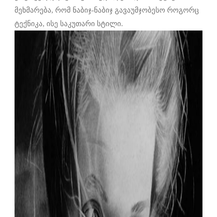
მეხმარება, რომ ნაბიჯ-ნაბიჯ გავაუმჯობესო როგორც
ტექნიკა, ისე საკუთარი სტილი.