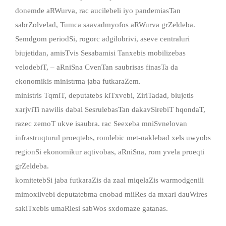
donemde aRWurva, rac aucilebeli iyo pandemiasTan
sabrZolvelad, Tumca saavadmyofos aRWurva grZeldeba.
Semdgom periodSi, rogorc adgilobrivi, aseve centraluri
biujetidan, amisTvis Sesabamisi Tanxebis mobilizebas
velodebiT, – aRniSna CvenTan saubrisas finasTa da
ekonomikis ministrma jaba futkaraZem.
ministris TqmiT, deputatebs kiTxvebi, ZiriTadad, biujetis
xarjviTi nawilis dabal SesrulebasTan dakavSirebiT hqondaT,
razec zemoT ukve isaubra. rac Seexeba mniSvnelovan
infrastruqturul proeqtebs, romlebic met-naklebad xels uwyobs
regionSi ekonomikur aqtivobas, aRniSna, rom yvela proeqti
grZeldeba.
komitetebSi jaba futkaraZis da zaal miqelaZis warmodgenili
mimoxilvebi deputatebma cnobad miiRes da mxari dauWires
sakiTxebis umaRlesi sabWos sxdomaze gatanas.