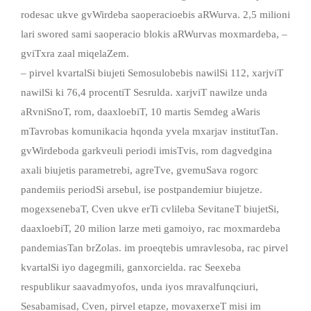
rodesac ukve gvWirdeba saoperacioebis aRWurva. 2,5 milioni
lari swored sami saoperacio blokis aRWurvas moxmardeba, –
gviTxra zaal miqelaZem.
– pirvel kvartalSi biujeti Semosulobebis nawilSi 112, xarjviT
nawilSi ki 76,4 procentiT Sesrulda. xarjviT nawilze unda
aRvniSnoT, rom, daaxloebiT, 10 martis Semdeg aWaris
mTavrobas komunikacia hqonda yvela mxarjav institutTan.
gvWirdeboda garkveuli periodi imisTvis, rom dagvedgina
axali biujetis parametrebi, agreTve, gvemuSava rogorc
pandemiis periodSi arsebul, ise postpandemiur biujetze.
mogexsenebaT, Cven ukve erTi cvlileba SevitaneT biujetSi,
daaxloebiT, 20 milion larze meti gamoiyo, rac moxmardeba
pandemiasTan brZolas. im proeqtebis umravlesoba, rac pirvel
kvartalSi iyo dagegmili, ganxorcielda. rac Seexeba
respublikur saavadmyofos, unda iyos mravalfunqciuri,
Sesabamisad, Cven, pirvel etapze, movaxerxeT misi im