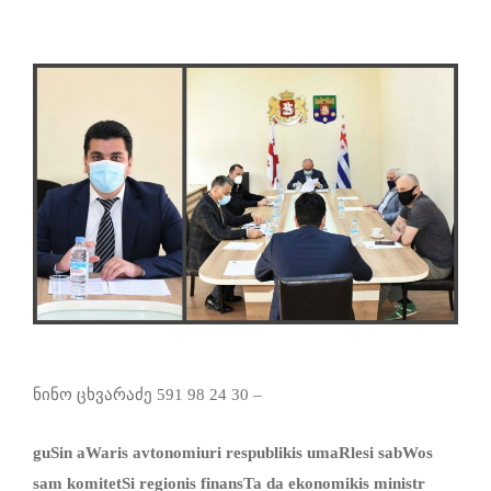
ნინო ცხვარაძე 591 98 24 30 –
guSin aWaris avtonomiuri
respublikis umaRlesi sabWos
sam komitetSi regionis finansTa da ekonomikis ministr