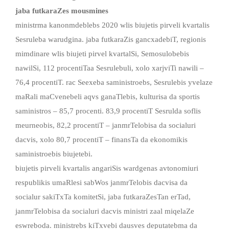
jaba futkaraZes mousmines
ministrma kanonmdeblebs 2020 wlis biujetis pirveli kvartalis
Sesruleba warudgina. jaba futkaraZis gancxadebiT, regionis
mimdinare wlis biujeti pirvel kvartalSi, Semosulobebis
nawilSi, 112 procentiTaa Sesrulebuli, xolo xarjviTi nawili –
76,4 procentiT. rac Seexeba saministroebs, Sesrulebis yvelaze
maRali maCvenebeli aqvs ganaTlebis, kulturisa da sportis
saministros – 85,7 procenti. 83,9 procentiT Sesrulda soflis
meurneobis, 82,2 procentiT – janmrTelobisa da socialuri
dacvis, xolo 80,7 procentiT – finansTa da ekonomikis
saministroebis biujetebi.
biujetis pirveli kvartalis angariSis wardgenas avtonomiuri
respublikis umaRlesi sabWos janmrTelobis dacvisa da
socialur sakiTxTa komitetSi, jaba futkaraZesTan erTad,
janmrTelobisa da socialuri dacvis ministri zaal miqelaZe
eswreboda. ministrebs kiTxvebi dausves deputatebma da