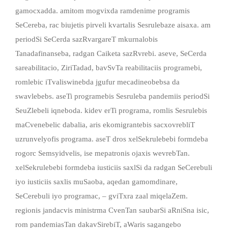
gamocxadda. amitom mogvixda ramdenime programis
SeCereba, rac biujetis pirveli kvartalis Sesrulebaze aisaxa. am
periodSi SeCerda sazRvargareT mkurnalobis
Tanadafinanseba, radgan Caiketa sazRvrebi. aseve, SeCerda
sareabilitacio, ZiriTadad, bavSvTa reabilitaciis programebi,
romlebic iTvaliswinebda jgufur mecadineobebsa da
swavlebebs. aseTi programebis Sesruleba pandemiis periodSi
SeuZlebeli iqneboda. kidev erTi programa, romlis Sesrulebis
maCvenebelic dabalia, aris ekomigrantebis sacxovrebliT
uzrunvelyofis programa. aseT dros xelSekrulebebi formdeba
rogorc Semsyidvelis, ise mepatronis ojaxis wevrebTan.
xelSekrulebebi formdeba iusticiis saxlSi da radgan SeCerebuli
iyo iusticiis saxlis muSaoba, aqedan gamomdinare,
SeCerebuli iyo programac, – gviTxra zaal miqelaZem.
regionis jandacvis ministrma CvenTan saubarSi aRniSna isic,
rom pandemiasTan dakavSirebiT, aWaris sagangebo