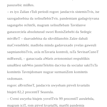
pasuxebic miiRes.
– es iyo Zalian rTuli periodi rogorc jandacvis sistemisTvis, ise
sazogadoebisa da xelisuflebisTvis. pandemiam gadagviyvana
sagangebo reJimSi, magram xelisuflebam Tavidanve
ganaxorciela absoluturad swori RonisZiebebi da Sedegic
miviReT – daavadebisa da sikvdilianobis Zalze dabali
maCveneblebi. madloba minda gadavuxado yvelas gaweuli
saqmianobisTvis, axla mTavaria kontroli, raTa SevinarCunoT
miRweuli, – ganacxada aWaris avtonomiuri respublikis
umaRlesi sabWos janmrTelobis dacvisa da socialur sakiTxTa
komitetis Tavmjdomare nugzar surmaniZem komitetis
sxdomaze.
rogorc aRvniSneT, jandacvis uwyebam pirveli kvartalis
biujeti 82,2 procentiT Seasrula.
– Cveni uwyeba biujets yovelTvis 99 procentiT asrulebda,
magram iciT, rom pirvel kvartalSi, martSi pandemia