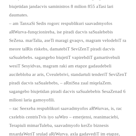
biujetidan jandacvis saministros 8 milion 855 aTasi lari
daumates.
– am TanxaSi Sedis rogorc respublikuri saavadmyofos
aRWurva-funqcionireba, ise piradi dacvis saSualebebis
SeZena. marTalia, aseTi maragi gvaqvs, magram velodebiT ra
meore talRis riskebs, damatebiT SeviZenT piradi dacvis
saSualebebs. sagangebo biujetiT vapirebdiT gamartivebuli
wesiT Sesyidvas, magram raki am etapze gadaudebeli
aucilebloba ar aris, Cveulebrivi, standartuli tenderiT SeviZenT
piradi dacvis saSualebebs, – aRniSna zaal miqelaZem.
sagangebo biujetidan piradi dacvis saSualebebis SesaZenad 6
milioni laria gamoyofili.
– rac Seexeba respublikuri saavadmyofos aRWurvas, is, rac
cxelebis centrisTvis iyo saWiro – emerjensi, reanimaciebi,
Terapiuli mimarTuleba, saavadmyofo kerZo biznesis
mxardaWeriT srulad aRiWurva. axla gadavediT im etapze,