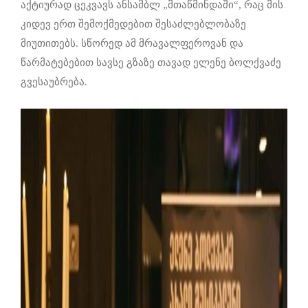
აქტიურად ცეკვავს ანსამბლ „მთაწმინდაში“, რაც მის
კიდევ ერთ შემოქმედებით შესაძლებლობაზე
მიუთითებს. სწორედ ამ მრავალფეროვან და
წარმატებებით სავსე გზაზე თავად ელენე ბოლქვაძე
გვესაუბრება.