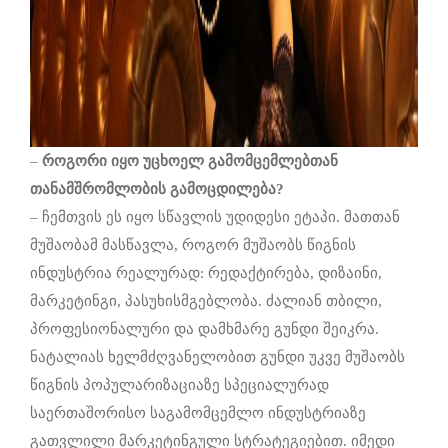
–
როგორი
იყო
უცხოელ
გამომცემლებთან
თანამშრომლობის
გამოცდილება
?
– ჩემთვის ეს იყო სწავლის უდიდესი ეტაპი. მათთან
მუშაობამ მასწავლა, როგორ მუშაობს წიგნის
ინდუსტრია რეალურად: რედაქტირება, დიზაინი,
მარკეტინგი, პასუხისმგებლობა. ძალიან თბილი,
პროფესიონალური და დამხმარე გუნდი შეიკრა.
ნატალიას ხელმძღვანელობით გუნდი უკვე მუშაობს
წიგნის პოპულარიზაციაზე სპეციალურად
საერთაშორისო საგამომცემლო ინდუსტრიაზე
გათვლილი მარკეტინგული სტრატეგიებით. იმედი