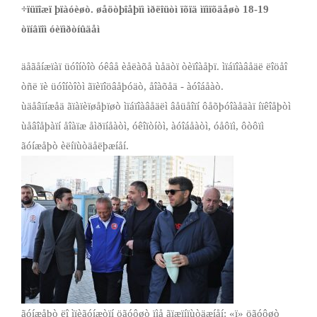
÷ïüïîæï þïàóèøò. øåöòþîåþïì ìðëîüòì ïõïä
ìïìïõäåøò 18­-19
òïíâïîì óèïìðòíûäåì
äåãåíæïàï üóîíòîò óêâå èåëàõå ùåäòï òèïîàåþï. ìïáïîàâåäë ëîöåî
òñë ïè üóîíòîòì ãïèïîöâåþóäò, åîàõåä ­- àóîáåàò.
ùäåâïíæåä ãïàïèïøåþïøò ìïáïîàâåäëì âåüåîïí ôåõþóîàåäàï íïêîåþòì
ùåâîåþàïí åîàïæ åìðïíåàòì, óêîïòíòì, àóîáåàòì, óåôïì, ôòôïì
ãóíæåþò èëíïùòäåëþæíåí.
ãóíæåþò ëî ìïèãóíæòïí öãóôøò ïìå ãïæïíïùòäæíåí: «ï» öãóôøò