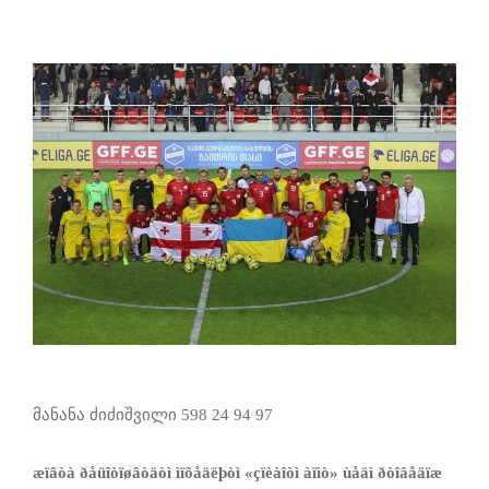
მანანა ძიძიშვილი 598 24 94 97
æïâòà ðåüîòïøâòäòì ìïõåäëþòì «çïèàîòì àïìò» ùåäì ðòîâåäïæ