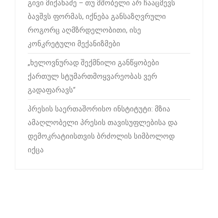
გივი მიქანაძე – თუ მშობელი არ ჩააცმევს
ბავშვს ფორმას, იქნება განსაზღვრული
როგორც აღმზრდელობითი, ისე
კონკრეტული მექანიზმები
„ხელოვნურად შექმნილი განწყობები
ქართულ სტუმართმოყვარეობას ვერ
გადაფარავს“
პრესის საერთაშორისო ინსტიტუტი: მზია
ამაღლობელი პრესის თავისუფლებისა და
დემოკრატიისთვის ბრძოლის სიმბოლოდ
იქცა