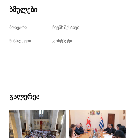
ბმულები
მთავარი
ჩვენს შესახებ
სიახლეები
კონტაქტი
გალერეა