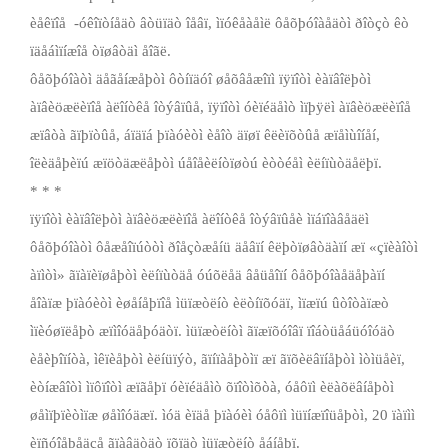
èåêïîå ­ -óêîïòíåäò âòüïäò îåâï, ìïóêåàåìë ôåõþóîàåäòì ðîòçò êò
ïäåáìïíæîå òïøâòäì åîãë.
ôåõþóîàòì äåãåíæåþòì ôòíïäóî øåõâåæîïì ïÿïîòì èàïâîëþòì
àïâèöæëèïîå àëîíòêå îòýâïûå, ïÿïîòì óèïéäåìò ìïþÿëì àïâèöæëèïîå
æïâòà ãïþïòûå, áïäïá þïàóèòì èåîò äïøï êëèïõòûå æïåìùîíåí,
îëèäåþèïú æïöòäæëåþòì úåîåèëíòïøòú èòòéåì èëíïùòäåëþï.
* * *
ïÿïîòì èàïâîëþòì àïâèöæëèïîå àëîíòêå îòýâïûåè ìïáïîàâåäëì
ôåõþóîàòì ôåæåîïúòòì ðîåçòæåíü äåâïí êëþòïøâòäàïí æï «çïèàîòì
àïìòì» ãïàïèïøåþòì èëíïùòäå óúõëåä âåüåîïí ôåõþóîàåäåþàïí
åîàïæ þïàóèòì èøåíåþïîå ìüïæòëíò èëòíïõóäï, ìïæïú ûòîòàïæò
ìïèóøïëåþò æïìîóäåþóäòï. ìüïæòëíòì ãïæïõóîâï ïîáòüåáüóîóäò
èåèþîïíòà, ìêïèåþòì èëíüïýò, ãïíïàåþòìï æï ãïõèëâïíåþòì ìòìüåèï,
èòíæâîòì ìïôïîòì æïãåþï óèïéäåìò õïîòìõòà, óåôïì èëàõëâíåþòì
øåìïþïèòìïæ øåìîóäæï. ìóä èïäå þïàóèì óåôïì ìüïíæïîüåþòì, 20 ïàïìì
èïñóîåþåäçå ãïàâäòäò ïõïäò ìüïæòëíò åáíåþï.