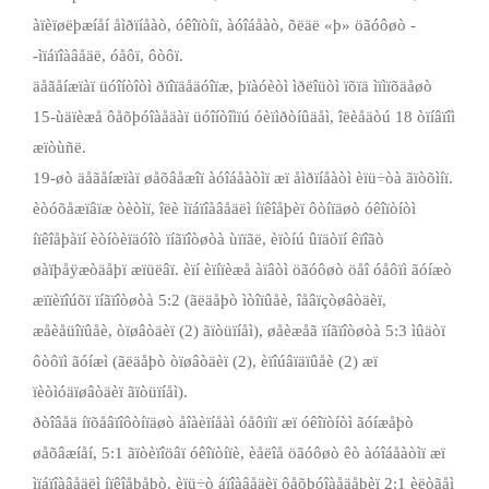
àïèïøëþæíåí åìðïíåàò, óêîïòíï, àóîáåàò, õëäë «þ» öãóôøò ­
-ìïáïîàâåäë, óåôï, ôòôï.
äåãåíæïàï üóîíòîòì ðïîïäåäóîïæ, þïàóèòì ìðëîüòì ïõïä ìïìïõäåøò
15­-ùäïèæå ôåõþóîàåäàï üóîíòîìïú óèïìðòíûäåì, îëèåäòú 18 òïíâïîì
æïòùñë.
19­-øò äåãåíæïàï øåõâåæîï àóîáåàòìï æï åìðïíåàòì èïü÷òà ãïòõìíï.
èòóõåæïâïæ òèòìï, îëè ìïáïîàâåäëì íïêîåþèï ôòíïäøò óêîïòíòì
íïêîåþàïí èòíòèïäóîò ïíãïîòøòà ùïïãë, èïòíú ûïäòïí êïîãò
øàïþåÿæòäåþï æïüëâï. èïí èïíïèæå àïâòì öãóôøò öåî óåôïì ãóíæò
æïïèïîúõï ïíãïîòøòà 5:2 (ãëäåþò ìòîïûåè, îåâïçòøâòäèï,
æåèåüîïûåè, òïøâòäèï (2) ãïòüïíåì), øåèæåã ïíãïîòøòà 5:3 ìûäòï
ôòôïì ãóíæì (ãëäåþò òïøâòäèï (2), èïîúâïäïûåè (2) æï
ïèòìóäïøâòäèï ãïòüïíåì).
ðòîâåä íïõåâïîôòíïäøò åîàèïíåàì óåôïìï æï óêîïòíòì ãóíæåþò
øåõâæíåí, 5:1 ãïòèïîöâï óêîïòíïè, èåëîå öãóôøò êò àóîáåàòìï æï
ìïáïîàâåäëì íïêîåþåþò. èïü÷ò áïîàâåäèï ôåõþóîàåäåþèï 2:1 èëòãåì