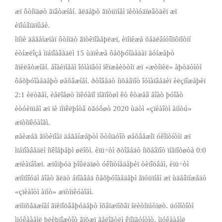
æï ôòíïäøò ãïâòæíåí. ãëäåþò ãïòüïíåì ïèòìóäïøâòäèï æï
èïîúâïäïûåè.
ìïíïè äåãåíæïàï ôòíïäò ãïòèïîàåþëæï, èïíïèæå õåäëâíóîìïôïîòïí
èòíæëîçå ìïáïîàâåäëì 15 ùäïèæå ôåõþóîàåäàï ãóíæåþò
ãïèëâòæíåí. åîàèïíåàì îóìàïâòì ïêïæåèòòìï æï «æòíïèë» àþòäòìòì
ôåõþóîàåäåþò øåõâæíåí. ðòîâåäò íïõåâïîò îóìàïâåäèï èëçïîæåþèï
2:1 èëòãåì, èåëîåøò ìïêóàïî ïíãïîòøì êò êòæåâ åîàò þóîàò
èòóèïüåì æï ïè ïìïêëþîòâ öãóôøò 2020 ùäòì «çïèàîòì àïìòú»
æïòìïêóàîåì.
øåèæåã ãïòèïîàï äåãåíæåþòì ôòíïäóîò øåõâåæîï óêîïòíòìï æï
ìïáïîàâåäëì íïêîåþåþì øëîòì. èïü÷òì ðòîâåäò íïõåâïîò ïíãïîòøòà 0:0
æïèàïâîæï. æïûïþóä þîûëäïøò óêîïòíåäåþèï òèïîöâåì, èïü÷òì
æïìïìîóäì åîàò ãëäò áïîàâåä ôåõþóîàåäåþì ãïóüïíåì æï ùäåâïíæåäò
«çïèàîòì àïìò» æïòìïêóàîåì.
æïìïõåäæíåí ãïèïîöâåþóäåþò ìõâïæïìõâï íëèòíïúòïøò. üóîíòîòì
ìïóêåàåìë þëèþïîæòîò ãïõæï ãåëîãòëì êïîïãóíòìò, ìïóêåàåìë