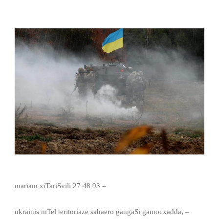
mariam xiTariSvili 27 48 93 –
ukrainis mTel teritoriaze sahaero gangaSi gamocxadda, –