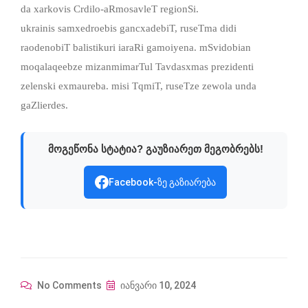
da xarkovis Crdilo-aRmosavleT regionSi.
ukrainis samxedroebis gancxadebiT, ruseTma didi
raodenobiT balistikuri iaraRi gamoiyena. mSvidobian
moqalaqeebze mizanmimarTul Tavdasxmas prezidenti
zelenski exmaureba. misi TqmiT, ruseTze zewola unda
gaZlierdes.
მოგეწონა სტატია? გაუზიარეთ მეგობრებს!
Facebook-ზე გაზიარება
No Comments
იანვარი 10, 2024