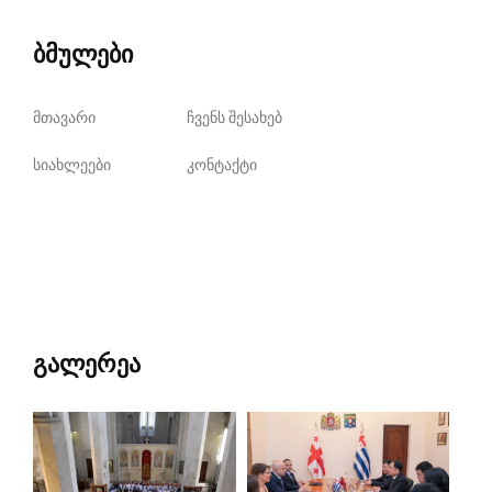
ბმულები
მთავარი
ჩვენს შესახებ
სიახლეები
კონტაქტი
გალერეა