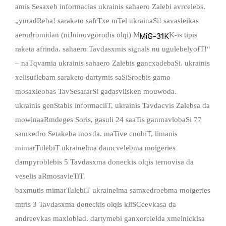
amis Sesaxeb informacias ukrainis sahaero Zalebi avrcelebs.
„yuradReba! saraketo safrTxe mTel ukrainaSi! savasleikas
aerodromidan (niJninovgorodis olqi) M
K-is tipis
raketa afrinda. sahaero Tavdasxmis signals nu ugulebelyofT!“
– naTqvamia ukrainis sahaero Zalebis gancxadebaSi. ukrainis
xelisuflebam saraketo dartymis saSiSroebis gamo
mosaxleobas TavSesafarSi gadasvlisken mouwoda.
ukrainis genStabis informaciiT, ukrainis Tavdacvis Zalebsa da
mowinaaRmdeges Soris, gasuli 24 saaTis ganmavlobaSi 77
samxedro Setakeba moxda. maTive cnobiT, limanis
mimarTulebiT ukrainelma damcvelebma moigeries
dampyroblebis 5 Tavdasxma doneckis olqis ternovisa da
veselis aRmosavleTiT.
baxmutis mimarTulebiT ukrainelma samxedroebma moigeries
mtris 3 Tavdasxma doneckis olqis kliSCeevkasa da
andreevkas maxloblad. dartymebi ganxorcielda xmelnickisa