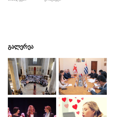
გალერეა