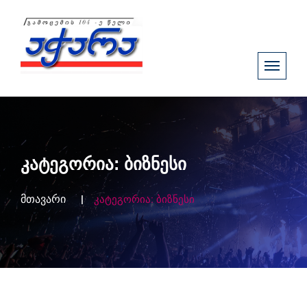
კატეგორია:
ბიზნესი
მთავარი
კატეგორია:
ბიზნესი