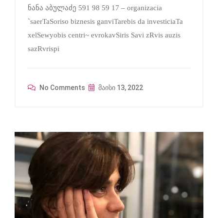
ნანა აბულაძე 591 98 59 17 – organizacia
`saerTaSoriso biznesis ganviTarebis da investiciaTa
xelSewyobis centri~ evrokavSiris Savi zRvis auzis
sazRvrispi
No Comments
მაისი 13, 2022