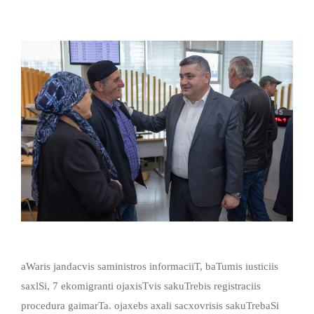
aWaris jandacvis saministros informaciiT, baTumis iusticiis
saxlSi, 7 ekomigranti ojaxisTvis sakuTrebis registraciis
procedura gaimarTa. ojaxebs axali sacxovrisis sakuTrebaSi