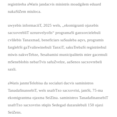
registrireba aWaris jandacvis ministris moadgilem eduard
nakaSiZem miuloca.
uwyebis informaciiT, 2025 wels, ,,ekomigranti ojaxebis
sacxovrebliT uzrunvelyofis“ programaSi ganxorcielebuli
cvlilebis Tanaxmad, beneficiars saSualeba aqvs, programis
farglebSi gaTvaliswinebuli TanxiT, sakuTrebaSi registrirebul
miwis nakveTebze, Sesabamisi municipalitetis mier gacemuli
mSeneblobis nebarTvis safuZvelze, aaSenos sacxovrebeli
saxli.
aWaris janmrTelobisa da socialuri dacvis saministros
TanadafinansebiT, wels usafrTxo sacxovrisi, jamSi, 75-ma
ekomigrantma ojaxma SeiZina. saministros TanadafinansebiT
usafrTxo sacxovriss stiqiis Sedegad dazaralebuli 150 ojaxi
SeiZens.