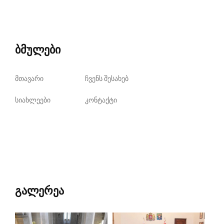
ბმულები
მთავარი
ჩვენს შესახებ
სიახლეები
კონტაქტი
გალერეა