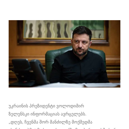
უკრაინის პრეზიდენტი ვოლოდიმირ
ზელენსკი ინფორმაციას ავრცელებს.
„დღეს, ჩვენმა შორ მანძილზე მოქმედმა