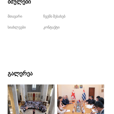
ბმულები
მთავარი
ჩვენს შესახებ
სიახლეები
კონტაქტი
გალერეა